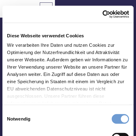
T
o
Aachen
Routing
To
Bookmark
Search
map
list
c
Bookmark
o
n
Come in and meet us!
t
Diese Webseite verwendet Cookies
e
Tourist Info Elisenbrunnen
Wir verarbeiten Ihre Daten und nutzen Cookies zur
Sights
n
Optimierung der Nutzerfreundlichkeit und Attraktivität
Friedrich-Wilhelm-Platz, 52062 Aachen
t
unserer Webseite. Außerdem geben wir Informationen zu
Food
Opening hours:
&
Ihrer Verwendung unserer Website an unsere Partner für
Monday-Saturday 10 a.m. - 06 p.m.
Drinks
Analysen weiter. Ein Zugriff auf diese Daten aus oder
Sunday 10 a.m. - 03 p.m.
eine Speicherung in Staaten mit einem im Vergleich zur
Events
Deviating opening hours (01st Jan-31st Mar):
EU abweichenden Datenschutzniveau ist nicht
Monday-Friday 10 a.m. - 06 p.m.
ausgeschlossen. Unsere Partner führen diese
Saturday 10 a.m. - 02 p.m.
Hiking
Informationen möglicherweise mit weiteren Daten
&
Closed on Sundays
zusammen, die Sie ihnen bereitgestellt haben oder die
Cycling
E
sie im Rahmen Ihrer Nutzung der Dienste gesammelt
Notwendig
i
haben. Sie können Ihre Einwilligung hierfür jederzeit mit
Overnight
n
Stays
Wirkung für die Zukunft ändern. Weiteres erfahren Sie in
w