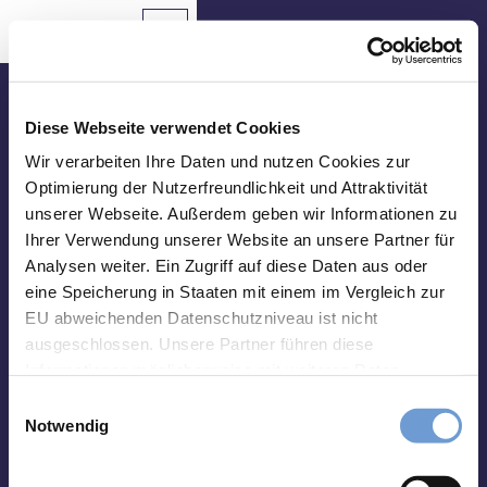
T
o
Aachen
Routing
To
Bookmark
Search
map
list
c
Bookmark
o
n
Come in and meet us!
t
Diese Webseite verwendet Cookies
e
Tourist Info Elisenbrunnen
Wir verarbeiten Ihre Daten und nutzen Cookies zur
Sights
n
Optimierung der Nutzerfreundlichkeit und Attraktivität
Friedrich-Wilhelm-Platz, 52062 Aachen
t
unserer Webseite. Außerdem geben wir Informationen zu
Food
Opening hours:
&
Ihrer Verwendung unserer Website an unsere Partner für
Monday-Saturday 10 a.m. - 06 p.m.
Drinks
Analysen weiter. Ein Zugriff auf diese Daten aus oder
Sunday 10 a.m. - 03 p.m.
eine Speicherung in Staaten mit einem im Vergleich zur
Events
Deviating opening hours (01st Jan-31st Mar):
EU abweichenden Datenschutzniveau ist nicht
Monday-Friday 10 a.m. - 06 p.m.
ausgeschlossen. Unsere Partner führen diese
Saturday 10 a.m. - 02 p.m.
Hiking
Informationen möglicherweise mit weiteren Daten
&
Closed on Sundays
zusammen, die Sie ihnen bereitgestellt haben oder die
Cycling
E
sie im Rahmen Ihrer Nutzung der Dienste gesammelt
Notwendig
i
haben. Sie können Ihre Einwilligung hierfür jederzeit mit
Overnight
n
Stays
Wirkung für die Zukunft ändern. Weiteres erfahren Sie in
w