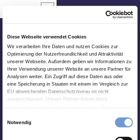
T
o
Aachen
Routing
To
Bookmark
Search
map
list
c
Bookmark
o
n
Come in and meet us!
t
Diese Webseite verwendet Cookies
e
Tourist Info Elisenbrunnen
Wir verarbeiten Ihre Daten und nutzen Cookies zur
Sights
n
Optimierung der Nutzerfreundlichkeit und Attraktivität
Friedrich-Wilhelm-Platz, 52062 Aachen
t
unserer Webseite. Außerdem geben wir Informationen zu
Food
Opening hours:
&
Ihrer Verwendung unserer Website an unsere Partner für
Monday-Saturday 10 a.m. - 06 p.m.
Drinks
Analysen weiter. Ein Zugriff auf diese Daten aus oder
Sunday 10 a.m. - 03 p.m.
eine Speicherung in Staaten mit einem im Vergleich zur
Events
Deviating opening hours (01st Jan-31st Mar):
EU abweichenden Datenschutzniveau ist nicht
Monday-Friday 10 a.m. - 06 p.m.
ausgeschlossen. Unsere Partner führen diese
Saturday 10 a.m. - 02 p.m.
Hiking
Informationen möglicherweise mit weiteren Daten
&
Closed on Sundays
zusammen, die Sie ihnen bereitgestellt haben oder die
Cycling
E
sie im Rahmen Ihrer Nutzung der Dienste gesammelt
Notwendig
i
haben. Sie können Ihre Einwilligung hierfür jederzeit mit
Overnight
n
Stays
Wirkung für die Zukunft ändern. Weiteres erfahren Sie in
w