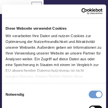
Z
u
Aachen
Routenplaner
Zur
Merkzettel
Suche
Karte
m
Merken
I
n
Besuche uns vor Ort
h
Diese Webseite verwendet Cookies
a
Tourist Info Elisenbrunnen
Wir verarbeiten Ihre Daten und nutzen Cookies zur
Sehenswertes
l
Optimierung der Nutzerfreundlichkeit und Attraktivität
Friedrich-Wilhelm-Platz, 52062 Aachen
t
unserer Webseite. Außerdem geben wir Informationen zu
Essen
Montag-Samstag 10 bis 18 Uhr
&
Ihrer Verwendung unserer Website an unsere Partner für
Sonntag 10 bis 15 Uhr
Trinken
Analysen weiter. Ein Zugriff auf diese Daten aus oder
eine Speicherung in Staaten mit einem im Vergleich zur
abweichend vom 01.01. - 31.03.:
Veranstaltungen
Montag-Freitag 10 bis 17 Uhr
EU abweichenden Datenschutzniveau ist nicht
Samstag und Sonntag 10 bis 15 Uhr
ausgeschlossen. Unsere Partner führen diese
Wandern
Informationen möglicherweise mit weiteren Daten
&
zusammen, die Sie ihnen bereitgestellt haben oder die
Radfahren
E
Impressum
Datenschutz
Kontakt
sie im Rahmen Ihrer Nutzung der Dienste gesammelt
Notwendig
i
haben. Sie können Ihre Einwilligung hierfür jederzeit mit
Übernachten
n
Wirkung für die Zukunft ändern. Weiteres erfahren Sie in
w