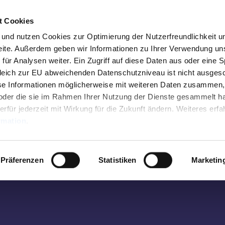
t Cookies
n und nutzen Cookies zur Optimierung der Nutzerfreundlichkeit u
seite. Außerdem geben wir Informationen zu Ihrer Verwendung un
Besuche uns vor Ort
für Analysen weiter. Ein Zugriff auf diese Daten aus oder eine 
leich zur EU abweichenden Datenschutzniveau ist nicht ausges
Tourist Info Elisenbrunnen
se Informationen möglicherweise mit weiteren Daten zusammen,
n oder die sie im Rahmen Ihrer Nutzung der Dienste gesammelt h
Friedrich-Wilhelm-Platz, 52062 Aachen
erfür jederzeit mit Wirkung für die Zukunft ändern. Weiteres erfa
rmation
.
wertes
Montag-Samstag 10 bis 18 Uhr
Sonntag 10 bis 15 Uhr
Präferenzen
Statistiken
Marketin
abweichend vom 01.01. - 31.03.:
Montag-Freitag 10 bis 17 Uhr
n
Samstag und Sonntag 10 bis 15 Uhr
taltungen