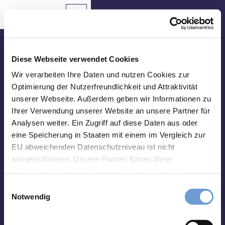
Z
u
Aachen
Routenplaner
Zur
Merkzettel
Suche
Karte
m
Merken
I
n
Besuche uns vor Ort
h
Diese Webseite verwendet Cookies
a
Tourist Info Elisenbrunnen
Wir verarbeiten Ihre Daten und nutzen Cookies zur
Sehenswertes
l
Optimierung der Nutzerfreundlichkeit und Attraktivität
Friedrich-Wilhelm-Platz, 52062 Aachen
t
unserer Webseite. Außerdem geben wir Informationen zu
Essen
Montag-Samstag 10 bis 18 Uhr
&
Ihrer Verwendung unserer Website an unsere Partner für
Sonntag 10 bis 15 Uhr
Trinken
Analysen weiter. Ein Zugriff auf diese Daten aus oder
eine Speicherung in Staaten mit einem im Vergleich zur
abweichend vom 01.01. - 31.03.:
Veranstaltungen
Montag-Freitag 10 bis 17 Uhr
EU abweichenden Datenschutzniveau ist nicht
Samstag und Sonntag 10 bis 15 Uhr
ausgeschlossen. Unsere Partner führen diese
Wandern
Informationen möglicherweise mit weiteren Daten
&
zusammen, die Sie ihnen bereitgestellt haben oder die
Radfahren
E
Impressum
Datenschutz
Kontakt
sie im Rahmen Ihrer Nutzung der Dienste gesammelt
Notwendig
i
haben. Sie können Ihre Einwilligung hierfür jederzeit mit
Übernachten
n
Wirkung für die Zukunft ändern. Weiteres erfahren Sie in
w