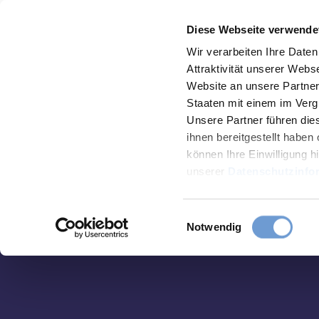
Z
Aachen
Routenplaner
Menü
Diese Webseite verwende
u
Zur
Merkzettel
Suche
m
Wir verarbeiten Ihre Date
Karte
Attraktivität unserer Web
I
Website an unsere Partner 
n
Staaten mit einem im Verg
h
Unsere Partner führen die
a
ihnen bereitgestellt habe
können Ihre Einwilligung hi
l
unserer
Datenschutzinfo
t
Sehens
E
Notwendig
Essen
i
&
n
Trinke
w
i
l
Verans