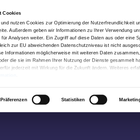
t Cookies
n und nutzen Cookies zur Optimierung der Nutzerfreundlichkeit u
seite. Außerdem geben wir Informationen zu Ihrer Verwendung un
Besuche uns vor Ort
für Analysen weiter. Ein Zugriff auf diese Daten aus oder eine 
leich zur EU abweichenden Datenschutzniveau ist nicht ausges
Tourist Info Elisenbrunnen
se Informationen möglicherweise mit weiteren Daten zusammen,
n oder die sie im Rahmen Ihrer Nutzung der Dienste gesammelt h
Friedrich-Wilhelm-Platz, 52062 Aachen
erfür jederzeit mit Wirkung für die Zukunft ändern. Weiteres erfa
rmation
.
wertes
Montag-Samstag 10 bis 18 Uhr
Sonntag 10 bis 15 Uhr
Präferenzen
Statistiken
Marketin
abweichend vom 01.01. - 31.03.:
Montag-Freitag 10 bis 17 Uhr
n
Samstag und Sonntag 10 bis 15 Uhr
taltungen