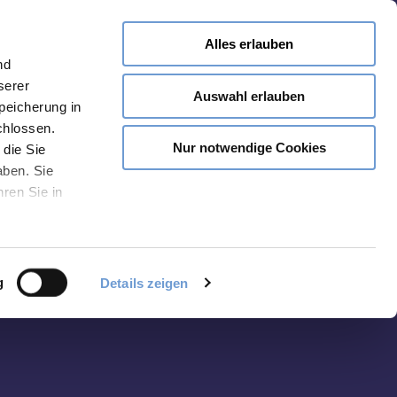
Alles erlauben
Merken
nd
serer
Auswahl erlauben
Speicherung in
chlossen.
Nur notwendige Cookies
 die Sie
aben. Sie
hren Sie in
g
Details zeigen