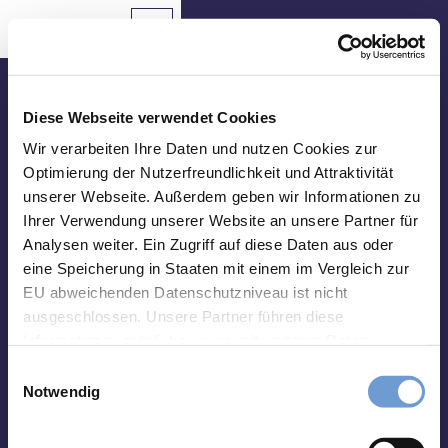
T
o
Aachen
Routing
To
Bookmark
Search
map
list
c
Bookmark
o
n
Come in and meet us!
t
Diese Webseite verwendet Cookies
e
Tourist Info Elisenbrunnen
Wir verarbeiten Ihre Daten und nutzen Cookies zur
Sights
n
Optimierung der Nutzerfreundlichkeit und Attraktivität
Friedrich-Wilhelm-Platz, 52062 Aachen
t
unserer Webseite. Außerdem geben wir Informationen zu
Food
Opening hours:
&
Ihrer Verwendung unserer Website an unsere Partner für
Monday-Saturday 10 a.m. - 06 p.m.
Drinks
Analysen weiter. Ein Zugriff auf diese Daten aus oder
Sunday 10 a.m. - 03 p.m.
eine Speicherung in Staaten mit einem im Vergleich zur
Events
Deviating opening hours (01st Jan-31st Mar):
EU abweichenden Datenschutzniveau ist nicht
Monday-Friday 10 a.m. - 06 p.m.
ausgeschlossen. Unsere Partner führen diese
Saturday 10 a.m. - 02 p.m.
Hiking
Informationen möglicherweise mit weiteren Daten
&
Closed on Sundays
zusammen, die Sie ihnen bereitgestellt haben oder die
Cycling
E
sie im Rahmen Ihrer Nutzung der Dienste gesammelt
Notwendig
i
haben. Sie können Ihre Einwilligung hierfür jederzeit mit
Overnight
n
Stays
Wirkung für die Zukunft ändern. Weiteres erfahren Sie in
w