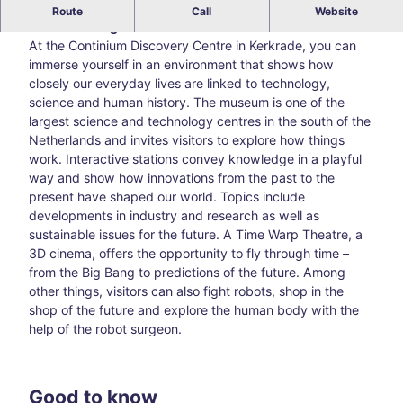
Continium Discovery Center: hands‑on science near
Route
Call
Website
the border region
Blog
All
At the Continium Discovery Centre in Kerkrade, you can
topic
immerse yourself in an environment that shows how
s
closely our everyday lives are linked to technology,
Süds
science and human history. The museum is one of the
traß
largest science and technology centres in the south of the
e –
Netherlands and invites visitors to explore how things
Aach
work. Interactive stations convey knowledge in a playful
en’s
way and show how innovations from the past to the
creat
present have shaped our world. Topics include
ive
developments in industry and research as well as
corn
sustainable issues for the future. A Time Warp Theatre, a
er
3D cinema, offers the opportunity to fly through time –
awa
from the Big Bang to predictions of the future. Among
y
other things, visitors can also fight robots, shop in the
from
shop of the future and explore the human body with the
the
help of the robot surgeon.
main
thor
oug
Good to know