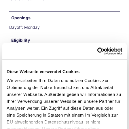
hfar
es
A
Openings
Bicy
cle
Dayoff: Monday
Jour
ney
Eligibility
Thro
ugh
Bad Weather Offer
Time
Loop
s
Suitable for any weather
Diese Webseite verwendet Cookies
A
Bicy
Wir verarbeiten Ihre Daten und nutzen Cookies zur
for Groups
cle
Optimierung der Nutzerfreundlichkeit und Attraktivität
Jour
unserer Webseite. Außerdem geben wir Informationen zu
ney
for Class
Ihrer Verwendung unserer Website an unsere Partner für
Thro
Analysen weiter. Ein Zugriff auf diese Daten aus oder
ugh
for families
eine Speicherung in Staaten mit einem im Vergleich zur
Time
Loop
EU abweichenden Datenschutzniveau ist nicht
for Children of all Ages
s
ausgeschlossen. Unsere Partner führen diese