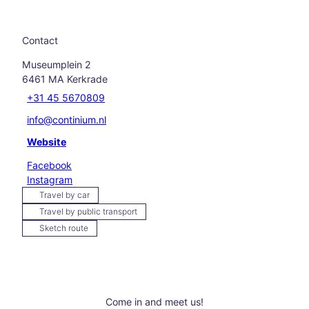
els
Hikin
g in
Contact
and
arou
Museumplein 2
nd
6461 MA
Kerkrade
Aach
+31 45 5670809
en
Our
info@continium.nl
favo
Website
rite
even
Facebook
ts
Instagram
Culi
Travel by car
nary
Travel by public transport
Aach
Sketch route
en
Carn
ival
in
Aach
Come in and meet us!
en