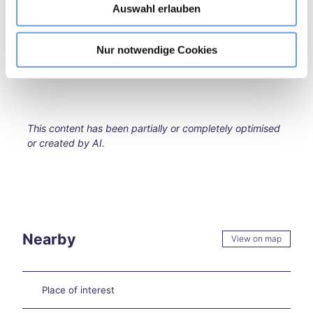
kend
aachen tourist service e.v.
Auswahl erlauben
a
in
h
Aach
Organization
l
Nur notwendige Cookies
en
aachen tourist service e.v.
Burt
sche
id
Extr
eme
This content has been partially or completely optimised
heat
or created by AI.
in
Aach
en –
what
now
?
Nearby
View on map
Aach
en
on
two
Place of interest
whe