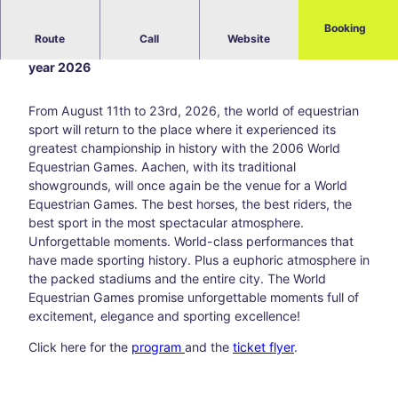
Blog
Booking
Route
Call
Website
All
World Equestrian Championship - The highlight of the
topic
year 2026
s
Süds
From August 11th to 23rd, 2026, the world of equestrian
traß
sport will return to the place where it experienced its
e –
greatest championship in history with the 2006 World
Aach
Equestrian Games. Aachen, with its traditional
en’s
showgrounds, will once again be the venue for a World
creat
Equestrian Games. The best horses, the best riders, the
ive
best sport in the most spectacular atmosphere.
corn
Unforgettable moments. World-class performances that
er
have made sporting history. Plus a euphoric atmosphere in
awa
the packed stadiums and the entire city. The World
y
Equestrian Games promise unforgettable moments full of
from
excitement, elegance and sporting excellence!
the
main
Click here for the
program
and the
ticket flyer
.
thor
oug