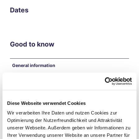
hfar
es
Dates
A
Bicy
cle
Jour
ney
Good to know
Thro
ugh
Time
General information
Loop
s
A
Open Air
Bicy
cle
Tourist Event
Jour
Diese Webseite verwendet Cookies
ney
Eligibility
Thro
Wir verarbeiten Ihre Daten und nutzen Cookies zur
ugh
Optimierung der Nutzerfreundlichkeit und Attraktivität
Time
Target Group Teenager
unserer Webseite. Außerdem geben wir Informationen zu
Loop
Ihrer Verwendung unserer Website an unsere Partner für
s