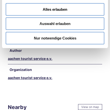
a
kend
Facebook
u
in
Alles erlauben
Instagram
s
Aach
en
w
Price info
Burt
Auswahl erlauben
a
sche
Tickets are available from €15. The prices for the
h
id
respective disciplines and seat categories can be found in
l
Nur notwendige Cookies
Extr
the ticket flyer.
eme
heat
Author
in
aachen tourist service e.v.
Aach
en –
what
Organization
now
aachen tourist service e.v.
?
Aach
en
on
two
whe
Nearby
View on map