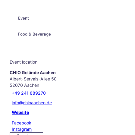
els
Hikin
g in
Event
and
arou
nd
Food & Beverage
Aach
en
Our
favo
Event location
rite
even
CHIO Gelände Aachen
ts
Albert-Servais-Allee 50
Culi
52070
Aachen
nary
+49 241 889270
Aach
en
info@chioaachen.de
Carn
Website
ival
in
Facebook
Aach
Instagram
en