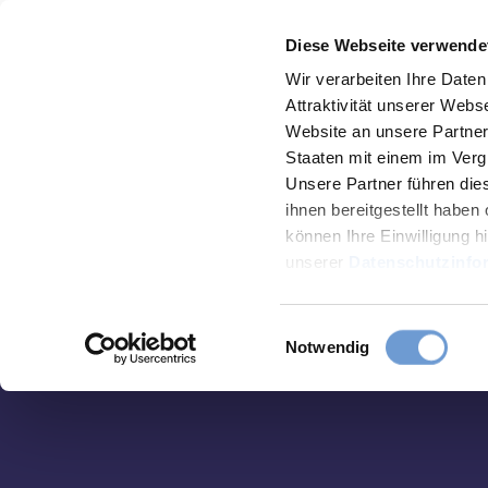
T
Aachen
Routing
Menu
Diese Webseite verwende
o
To
Bookmark
Search
c
Wir verarbeiten Ihre Date
map
list
Attraktivität unserer Web
o
Website an unsere Partner 
n
Staaten mit einem im Verg
t
Unsere Partner führen die
e
ihnen bereitgestellt habe
können Ihre Einwilligung hi
n
unserer
Datenschutzinfo
t
Sights
E
Notwendig
Food
i
&
n
Drinks
w
i
l
Events