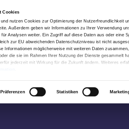
t Cookies
n und nutzen Cookies zur Optimierung der Nutzerfreundlichkeit u
seite. Außerdem geben wir Informationen zu Ihrer Verwendung un
Come in and meet us!
für Analysen weiter. Ein Zugriff auf diese Daten aus oder eine 
leich zur EU abweichenden Datenschutzniveau ist nicht ausges
Tourist Info Elisenbrunnen
se Informationen möglicherweise mit weiteren Daten zusammen,
n oder die sie im Rahmen Ihrer Nutzung der Dienste gesammelt h
Friedrich-Wilhelm-Platz, 52062 Aachen
erfür jederzeit mit Wirkung für die Zukunft ändern. Weiteres erfa
rmation
.
Opening hours:
Monday-Saturday 10 a.m. - 06 p.m.
Präferenzen
Statistiken
Marketin
Sunday 10 a.m. - 03 p.m.
Deviating opening hours (01st Jan-31st Mar):
Monday-Friday 10 a.m. - 06 p.m.
Saturday 10 a.m. - 02 p.m.