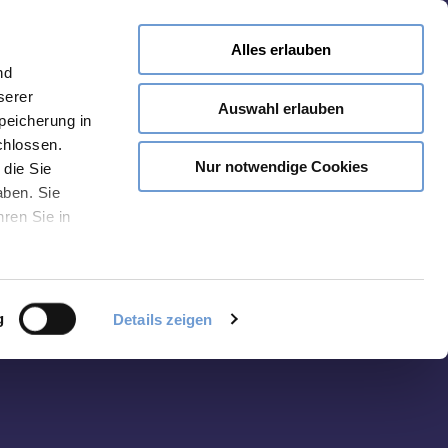
Alles erlauben
Bookmark
nd
serer
Auswahl erlauben
Speicherung in
chlossen.
Nur notwendige Cookies
 die Sie
aben. Sie
hren Sie in
g
Details zeigen