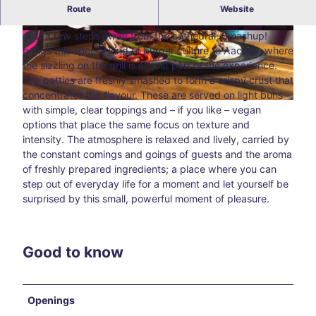
Smashed burger enjoyment at the cathedral: Smashup!
Route
Website
Aachen
Blog
All
Just a few steps away from the cathedral, Smashup!
© Smashup! am Dom
© Smashup! am Dom
topic
brings this special kind of burger culture to Aachen, where
s
the sizzling on the grill is almost part of the experience.
Süds
The patties are freshly smashed to form a crispy crust that
traß
concentrates the flavour. These are served on light buns
© Smashup! am Dom
e –
with simple, clear toppings and – if you like – vegan
Aach
options that place the same focus on texture and
en’s
intensity. The atmosphere is relaxed and lively, carried by
creat
the constant comings and goings of guests and the aroma
ive
of freshly prepared ingredients; a place where you can
corn
step out of everyday life for a moment and let yourself be
er
surprised by this small, powerful moment of pleasure.
awa
y
from
Good to know
the
main
thor
Openings
oug