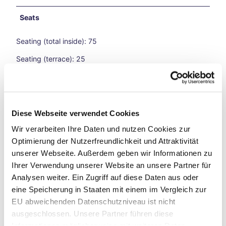
hfar
es
Seats
A
Bicy
Seating (total inside): 75
cle
Jour
Seating (terrace): 25
ney
Thro
ugh
Cuisine types
Time
Loop
allergy friendly
Diese Webseite verwendet Cookies
s
A
Wir verarbeiten Ihre Daten und nutzen Cookies zur
bio
Bicy
Optimierung der Nutzerfreundlichkeit und Attraktivität
cle
unserer Webseite. Außerdem geben wir Informationen zu
Jour
vegan
Ihrer Verwendung unserer Website an unsere Partner für
ney
Analysen weiter. Ein Zugriff auf diese Daten aus oder
Thro
eine Speicherung in Staaten mit einem im Vergleich zur
vegetarian
ugh
EU abweichenden Datenschutzniveau ist nicht
Time
Loop
Eligibility
ausgeschlossen. Unsere Partner führen diese
s
Informationen möglicherweise mit weiteren Daten