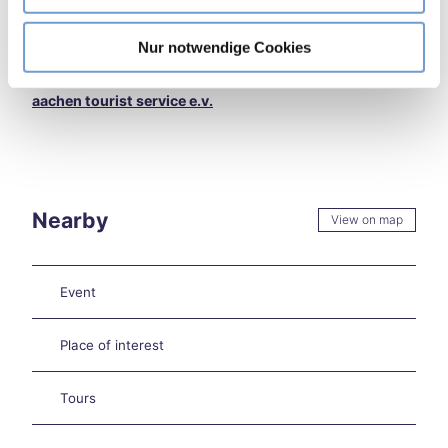
kend
h
aachen tourist service e.v.
in
l
Nur notwendige Cookies
Aach
Organization
en
Burt
aachen tourist service e.v.
sche
id
Extr
eme
heat
Nearby
in
View on map
Aach
en –
what
Event
now
?
Aach
Place of interest
en
on
Tours
two
whe