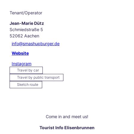
els
Hikin
Tenant/Operator
g in
and
Jean-Marie Dütz
arou
Schmiedstraße 5
nd
52062
Aachen
Aach
info@smashupburger.de
en
Our
Website
favo
rite
Instagram
even
Travel by car
ts
Travel by public transport
Culi
Sketch route
nary
Aach
en
Carn
ival
Come in and meet us!
in
Aach
Tourist Info Elisenbrunnen
en