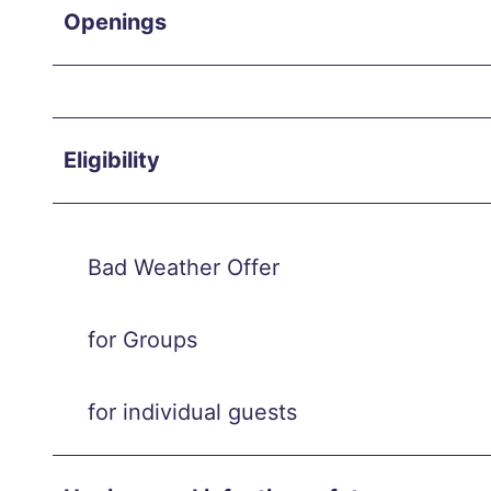
Openings
cle
Jour
ney
Thro
Eligibility
ugh
Time
Loop
s
Bad Weather Offer
A
Bicy
for Groups
cle
Jour
for individual guests
ney
Thro
ugh