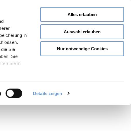
Alles erlauben
nd
serer
Auswahl erlauben
Speicherung in
chlossen.
Nur notwendige Cookies
 die Sie
aben. Sie
hren Sie in
Share
PDF
Bookmark
g
Details zeigen