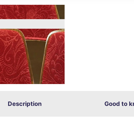
g
ght
Description
Good to 