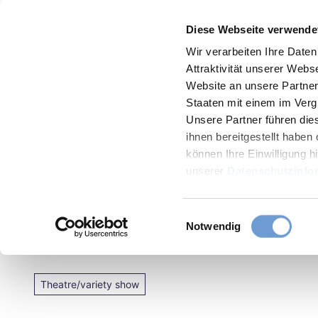
T
Menu
Diese Webseite verwende
o
To
Bookmark
Search
c
Wir verarbeiten Ihre Date
map
list
Attraktivität unserer Web
o
Website an unsere Partner 
n
Staaten mit einem im Verg
t
Unsere Partner führen die
e
ihnen bereitgestellt habe
können Ihre Einwilligung hi
n
unserer
Datenschutzinfo
Aachen
t
Sights
E
Notwendig
Theater 99/AKUT e.V.
Food
i
&
n
Drinks
w
Theatre/variety show
i
l
Events