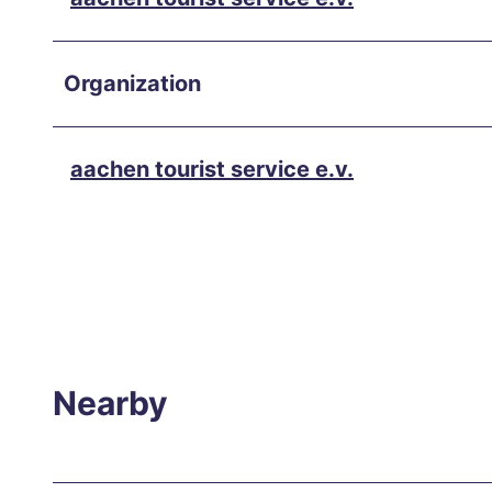
and
unwi
nd in
Organization
the
city
cent
aachen tourist service e.v.
er
Autu
mn
week
end
in
Aach
Nearby
en
Burts