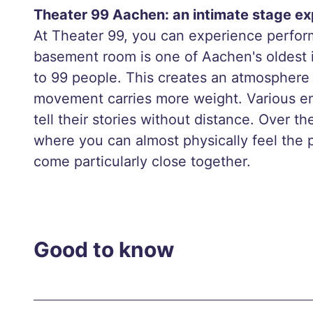
Theater 99 Aachen: an intimate stage exp
Aach
At Theater 99, you can experience perfor
en’s
basement room is one of Aachen's oldes
creat
to 99 people. This creates an atmosphere
ive
movement carries more weight. Various ens
corn
tell their stories without distance. Over t
er
where you can almost physically feel the
away
come particularly close together.
from
the
main
thoro
Good to know
ughf
ares
A
Bicy