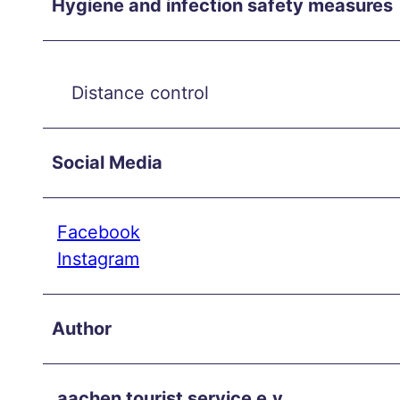
Hygiene and infection safety measures
Time
Loop
s
Distance control
Vega
nuar
y
Social Media
Aach
en in
Facebook
peac
Instagram
e
and
quiet
Author
–
relax
aachen tourist service e.v.