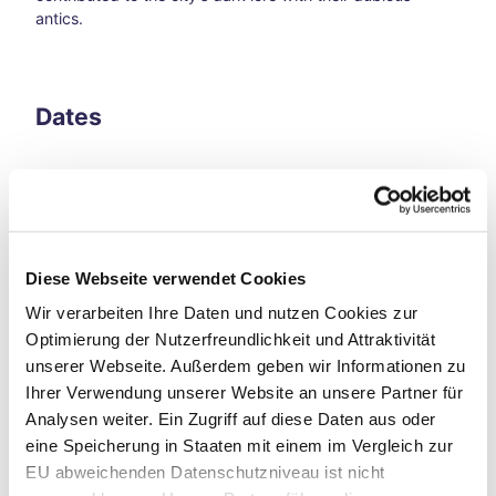
hfar
antics.
es
A
Bicy
cle
Dates
Jour
ney
Thro
ugh
Time
Good to know
Loop
s
Diese Webseite verwendet Cookies
A
Bicy
Wir verarbeiten Ihre Daten und nutzen Cookies zur
General information
cle
Optimierung der Nutzerfreundlichkeit und Attraktivität
Jour
unserer Webseite. Außerdem geben wir Informationen zu
Tourist Event
ney
Ihrer Verwendung unserer Website an unsere Partner für
Thro
Eligibility
Analysen weiter. Ein Zugriff auf diese Daten aus oder
ugh
Time
eine Speicherung in Staaten mit einem im Vergleich zur
Loop
Barrierfree
EU abweichenden Datenschutzniveau ist nicht
s