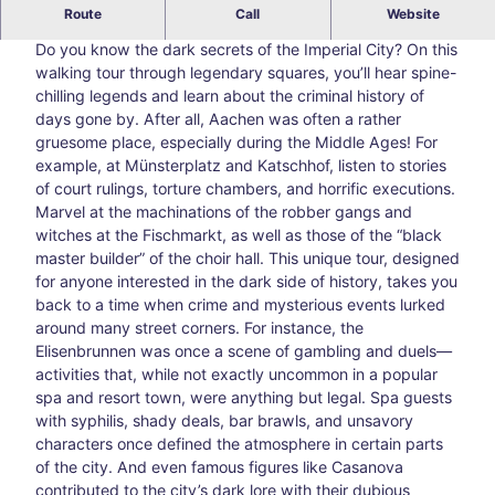
Explore Aachen's dark side with us.
Route
Call
Website
Blog
Do you know the dark secrets of the Imperial City? On this
All
walking tour through legendary squares, you’ll hear spine-
topic
chilling legends and learn about the criminal history of
s
days gone by. After all, Aachen was often a rather
Süds
gruesome place, especially during the Middle Ages! For
traß
example, at Münsterplatz and Katschhof, listen to stories
e –
of court rulings, torture chambers, and horrific executions.
Aach
Marvel at the machinations of the robber gangs and
en’s
witches at the Fischmarkt, as well as those of the “black
creat
master builder” of the choir hall. This unique tour, designed
ive
for anyone interested in the dark side of history, takes you
corn
back to a time when crime and mysterious events lurked
er
around many street corners. For instance, the
awa
Elisenbrunnen was once a scene of gambling and duels—
y
activities that, while not exactly uncommon in a popular
from
spa and resort town, were anything but legal. Spa guests
the
with syphilis, shady deals, bar brawls, and unsavory
main
characters once defined the atmosphere in certain parts
thor
of the city. And even famous figures like Casanova
oug
contributed to the city’s dark lore with their dubious