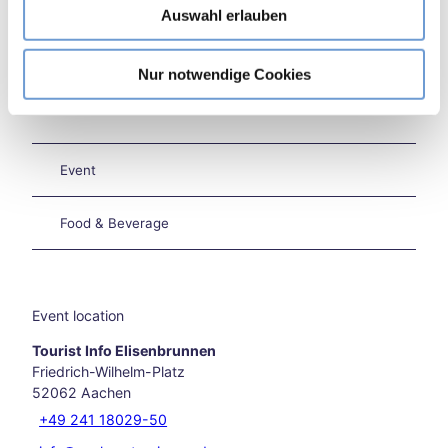
kend
Auswahl erlauben
a
in
h
Aach
l
en
Nur notwendige Cookies
Burt
Nearby
View on map
sche
id
Extr
Event
eme
heat
in
Food & Beverage
Aach
en –
what
now
Event location
?
Aach
Tourist Info Elisenbrunnen
en
Friedrich-Wilhelm-Platz
on
52062
Aachen
two
+49 241 18029-50
whe