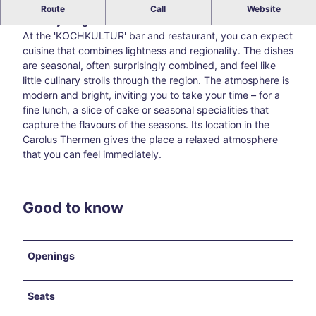
'KOCHKULTUR' Aachen – Seasonal cuisine & creative
Route
Call
Website
culinary delights at the Carolus Thermen.
Blog
All
At the 'KOCHKULTUR' bar and restaurant, you can expect
topic
cuisine that combines lightness and regionality. The dishes
s
are seasonal, often surprisingly combined, and feel like
Süds
little culinary strolls through the region. The atmosphere is
traß
modern and bright, inviting you to take your time – for a
e –
fine lunch, a slice of cake or seasonal specialities that
Aach
capture the flavours of the seasons. Its location in the
en’s
Carolus Thermen gives the place a relaxed atmosphere
creat
that you can feel immediately.
ive
corn
er
Good to know
awa
y
from
Openings
the
main
thor
Seats
oug