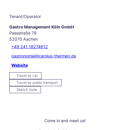
els
Hikin
g in
Tenant/Operator
and
arou
Gastro Management Köln GmbH
nd
Passstraße 79
Aach
52070
Aachen
en
+49 241 18274612
Our
favo
gastronomie@carolus-thermen.de
rite
Website
even
ts
Travel by car
Culi
Travel by public transport
nary
Sketch route
Aach
en
Carn
ival
in
Come in and meet us!
Aach
en