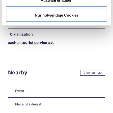
Auswahl erlauben
a
kend
Pets (Dogs) Allowed
h
in
Aach
l
Author
Nur notwendige Cookies
en
aachen tourist service e.v.
Burt
sche
id
Organization
Extr
aachen tourist service e.v.
eme
heat
in
Aach
en –
what
Nearby
View on map
now
?
Aach
Event
en
on
two
Place of interest
whe