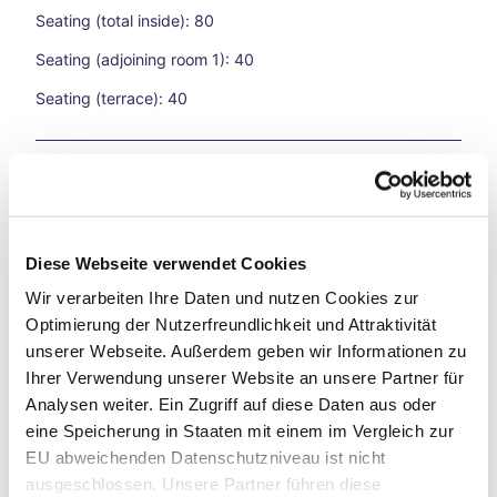
hfar
Seating (total inside): 80
es
A
Seating (adjoining room 1): 40
Bicy
cle
Seating (terrace): 40
Jour
ney
Cuisine types
Thro
ugh
Time
International
Loop
s
Diese Webseite verwendet Cookies
Eligibility
A
Wir verarbeiten Ihre Daten und nutzen Cookies zur
Bicy
For Children of all Ages
Optimierung der Nutzerfreundlichkeit und Attraktivität
cle
unserer Webseite. Außerdem geben wir Informationen zu
Jour
ney
Suitable for Pushchairs
Ihrer Verwendung unserer Website an unsere Partner für
Thro
Analysen weiter. Ein Zugriff auf diese Daten aus oder
ugh
eine Speicherung in Staaten mit einem im Vergleich zur
For Groups
Time
EU abweichenden Datenschutzniveau ist nicht
Loop
ausgeschlossen. Unsere Partner führen diese
For Forms
s