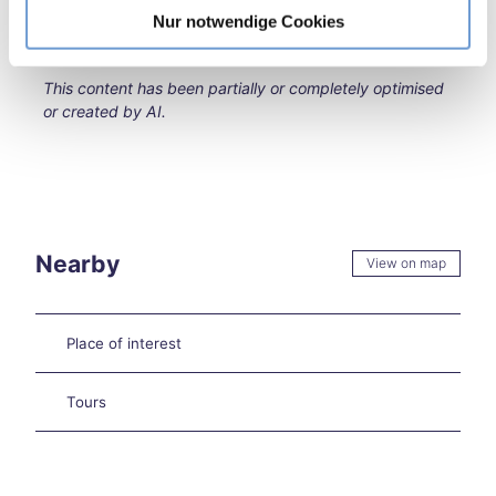
kend
l
Nur notwendige Cookies
in
Aach
en
This content has been partially or completely optimised
Burt
or created by AI.
sche
id
Extr
eme
heat
in
Nearby
View on map
Aach
en –
what
now
Place of interest
?
Aach
Tours
en
on
two
whe