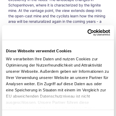
hfar
Schopenhoven, where it is characterized by the lignite
es
mine. At the vantage point, the view extends deep into
A
the open-cast mine and the cyclists learn how the mining
Bicy
area will be renaturalized again in the coming years - a
cle
landscape made by man. But now the Rur floodplains and
Jour
the Obermaulbach reservoir beckon, where there is time
ney
for a coffee break at
Café Flink
.
Thro
ugh
The red sandstone cliffs accompany the cyclists on their
Time
Diese Webseite verwendet Cookies
cycle tour, accompanied by the water, they pass Abenden
Loop
- with its half-timbered houses, the town is a picture of
Wir verarbeiten Ihre Daten und nutzen Cookies zur
s
how rooted the people are in their region. Pedal by pedal,
Optimierung der Nutzerfreundlichkeit und Attraktivität
A
the
e-bike
takes you effortlessly towards the
Eifel
Bicy
unserer Webseite. Außerdem geben wir Informationen zu
National Park
, where nature is allowed to be nature. The
cle
Ihrer Verwendung unserer Website an unsere Partner für
route runs along the meandering
Rur
to Heimbach. From
Jour
Analysen weiter. Ein Zugriff auf diese Daten aus oder
there, the Rur Valley Railway takes cyclists back to their
ney
eine Speicherung in Staaten mit einem im Vergleich zur
starting point.
Thro
EU abweichenden Datenschutzniveau ist nicht
ugh
We recommend this tour as an e-bike tour
ausgeschlossen. Unsere Partner führen diese
Time
Informationen möglicherweise mit weiteren Daten
Loop
s
zusammen, die Sie ihnen bereitgestellt haben oder die