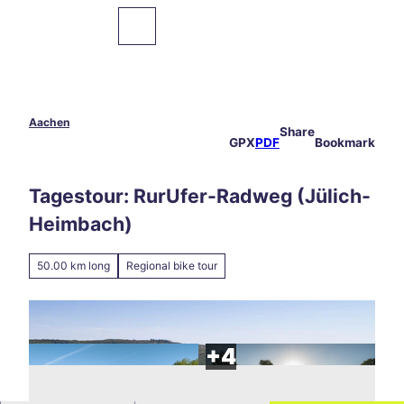
T
o
To
Bookmark
Search
map
list
c
o
n
t
e
Aachen
Share
Sights
n
GPX
PDF
Bookmark
t
Food
Tagestour: RurUfer-Radweg (Jülich-
&
Drinks
Heimbach)
Events
50.00 km long
Regional bike tour
Hiking
&
Cycling
Overnight
Stays