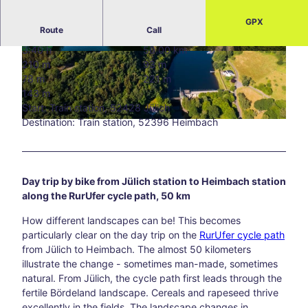
Blog
GPX
Route
Call
All
topic
3:40 h
50.00 km
© Dennis Stratmann, Eifel Tourismus GmbH, D
© Dennis Stratmann, Eifel Tourismus GmbH, D
s
210 m
93 m
ennis Stratmann |
CC-BY-SA
ennis Stratmann
Süds
78 m
221 m
traß
143 m
e –
Start: Train station, 52428 Jülich
Aach
Destination: Train station, 52396 Heimbach
© Tourismus NRW e.V. |
CC-BY-SA
en’s
creat
ive
corn
Day trip by bike from Jülich station to Heimbach station
er
along the RurUfer cycle path, 50 km
awa
How different landscapes can be! This becomes
y
particularly clear on the day trip on the
RurUfer cycle path
from
from Jülich to Heimbach. The almost 50 kilometers
the
illustrate the change - sometimes man-made, sometimes
main
natural. From Jülich, the cycle path first leads through the
thor
fertile Bördeland landscape. Cereals and rapeseed thrive
oug
excellently in the fields. The landscape changes in