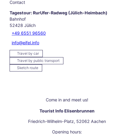
els
Contact
Hikin
Tagestour: RurUfer-Radweg (Jülich-Heimbach)
g in
Bahnhof
and
52428
Jülich
arou
nd
+49 6551 96560
Aach
info@eifel.info
en
Our
Travel by car
favo
Travel by public transport
rite
Sketch route
even
ts
Culi
nary
Aach
Come in and meet us!
en
Carn
Tourist Info Elisenbrunnen
ival
in
Friedrich-Wilhelm-Platz, 52062 Aachen
Aach
Opening hours:
en