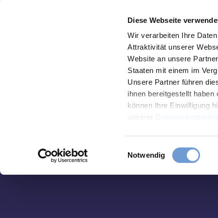
Z
Aachen
Routenplaner
Menü
Diese Webseite verwende
u
Zur
Merkzettel
Suche
m
Wir verarbeiten Ihre Date
Karte
Attraktivität unserer Web
I
Website an unsere Partner 
n
Staaten mit einem im Verg
h
Unsere Partner führen die
a
ihnen bereitgestellt habe
können Ihre Einwilligung hi
l
unserer
Datenschutzinfo
t
Sehens
E
Notwendig
Essen
i
&
n
Trinke
w
i
l
Verans