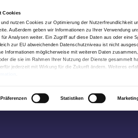
t Cookies
n und nutzen Cookies zur Optimierung der Nutzerfreundlichkeit u
seite. Außerdem geben wir Informationen zu Ihrer Verwendung un
Besuche uns vor Ort
für Analysen weiter. Ein Zugriff auf diese Daten aus oder eine 
leich zur EU abweichenden Datenschutzniveau ist nicht ausges
Tourist Info Elisenbrunnen
se Informationen möglicherweise mit weiteren Daten zusammen,
n oder die sie im Rahmen Ihrer Nutzung der Dienste gesammelt h
Friedrich-Wilhelm-Platz, 52062 Aachen
erfür jederzeit mit Wirkung für die Zukunft ändern. Weiteres erfa
rmation
.
wertes
Montag-Samstag 10 bis 18 Uhr
Sonntag 10 bis 15 Uhr
Präferenzen
Statistiken
Marketin
abweichend vom 01.01. - 31.03.:
Montag-Freitag 10 bis 17 Uhr
n
Samstag und Sonntag 10 bis 15 Uhr
taltungen