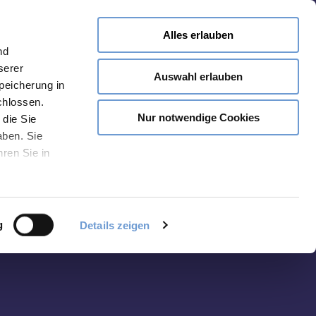
Alles erlauben
Merken
nd
serer
Auswahl erlauben
Speicherung in
chlossen.
Nur notwendige Cookies
 die Sie
aben. Sie
hren Sie in
g
Details zeigen