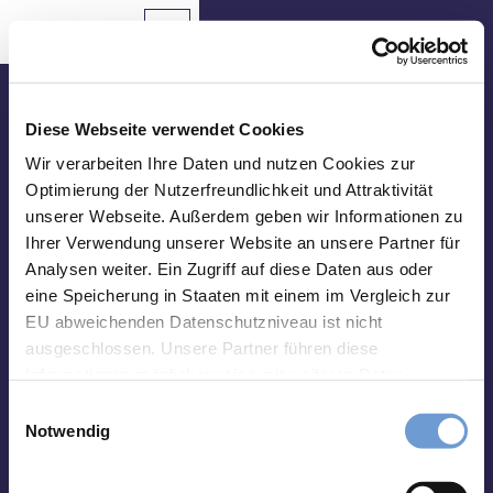
Z
u
Aachen
Routenplaner
Zur
Merkzettel
Suche
Karte
m
Merken
I
n
Besuche uns vor Ort
h
Diese Webseite verwendet Cookies
a
Tourist Info Elisenbrunnen
Wir verarbeiten Ihre Daten und nutzen Cookies zur
Sehenswertes
l
Optimierung der Nutzerfreundlichkeit und Attraktivität
Friedrich-Wilhelm-Platz, 52062 Aachen
t
unserer Webseite. Außerdem geben wir Informationen zu
Essen
Montag-Samstag 10 bis 18 Uhr
&
Ihrer Verwendung unserer Website an unsere Partner für
Sonntag 10 bis 15 Uhr
Trinken
Analysen weiter. Ein Zugriff auf diese Daten aus oder
eine Speicherung in Staaten mit einem im Vergleich zur
abweichend vom 01.01. - 31.03.:
Veranstaltungen
Montag-Freitag 10 bis 17 Uhr
EU abweichenden Datenschutzniveau ist nicht
Samstag und Sonntag 10 bis 15 Uhr
ausgeschlossen. Unsere Partner führen diese
Wandern
Informationen möglicherweise mit weiteren Daten
&
zusammen, die Sie ihnen bereitgestellt haben oder die
Radfahren
E
Impressum
Datenschutz
Kontakt
sie im Rahmen Ihrer Nutzung der Dienste gesammelt
Notwendig
i
haben. Sie können Ihre Einwilligung hierfür jederzeit mit
Übernachten
n
Wirkung für die Zukunft ändern. Weiteres erfahren Sie in
w