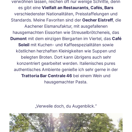
kenb
verwöhnen lassen, reichen oft nur wenige Schritte, denn
erge
es gibt eine
Vielfalt an Restaurants, Cafés, Bars
r
verschiedenster Nationalitäten, Preisstaffelungen und
Viert
Standards. Meine Favoriten sind der
Oecher Eistreff
, die
el
Aachener Eismanufaktur, mit ausgefallenen
Som
hausgemachten Eissorten wie Streuselbrötcheneis, das
merli
Dumont
mit dem einzigen Biergarten im Viertel, das
Café
che
Soleil
mit Kuchen- und Kaffeespezialitäten sowie
Oase
köstlichen herzhaften Kleinigkeiten wie Suppen und
n
belegten Broten. Dort kann übrigens auch sehr
Festi
konzentriert gearbeitet werden. Italienisches pures
vals,
authentisches Ambiente genieße ich sehr gerne in der
Ope
Trattoria Bar Centrale 46
bei einem Wein und
n-
hausgemachter Pasta.
Air
und
–
Sinn
„Verweile doch, du Augenblick.“
esge
nuss
delu
xe