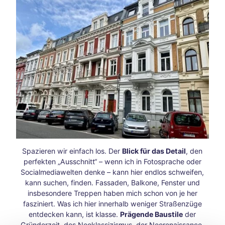
en
ganz
in
Ruhe
– in
der
Inne
nsta
dt
die
Seel
e
bau
Häuserreihe mit bunten, eleganten Fassaden an einer Straße mit geparkten Autos.
meln
Spazieren wir einfach los. Der
Blick für das Detail
, den
lass
perfekten „Ausschnitt“ – wenn ich in Fotosprache oder
en
Socialmediawelten denke – kann hier endlos schweifen,
Herb
kann suchen, finden. Fassaden, Balkone, Fenster und
stwo
insbesondere Treppen haben mich schon von je her
chen
fasziniert. Was ich hier innerhalb weniger Straßenzüge
ende
entdecken kann, ist klasse.
Prägende Baustile
der
in
Gründerzeit, des Neoklassizismus, der Neorenaissance,