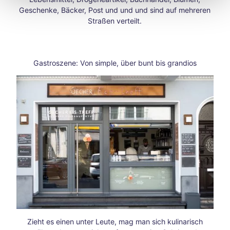
in
Geschenke, Bäcker, Post und und und sind auf mehreren
Aach
Straßen verteilt.
en
Unse
re
Neuj
Gastroszene: Von simple, über bunt bis grandios
ahrs
vors
ätze
Raus
ch
des
Weih
nach
tsma
rktes
Herb
sttag
e
Das
Außenansicht eines Eisladens mit Glasfront und einer Theke.
Fran
Zieht es einen unter Leute, mag man sich kulinarisch