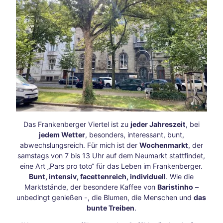
Mein
Aach
en
mit
Kind
ern
Ein
perf
ekter
Tag
in
Aach
Das Frankenberger Viertel ist zu
jeder Jahreszeit
, bei
en
jedem Wetter
, besonders, interessant, bunt,
Wint
abwechslungsreich. Für mich ist der
Wochenmarkt
, der
erlic
samstags von 7 bis 13 Uhr auf dem Neumarkt stattfindet,
he
eine Art „Pars pro toto“ für das Leben im Frankenberger.
Zugf
Bunt, intensiv, facettenreich, individuell
. Wie die
ahrt
Marktstände, der besondere Kaffee von
Baristinho
–
en
unbedingt genießen -, die Blumen, die Menschen und
das
Wint
bunte Treiben
.
ersp