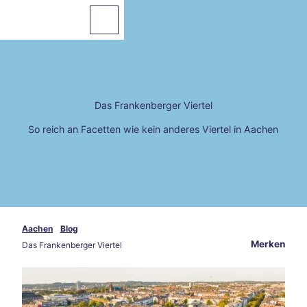
Z
u
Zur
Merkzettel
Suche
Karte
m
I
n
h
a
Das Frankenberger Viertel
Sehenswertes
l
t
So reich an Facetten wie kein anderes Viertel in Aachen
Essen
&
Trinken
Veranstaltungen
Wandern
Aachen
Blog
&
Merken
Das Frankenberger Viertel
Radfahren
Übernachten