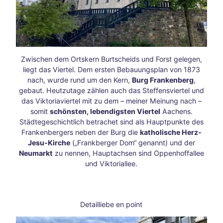
6
und
Reit-
WM
in
Zwischen dem Ortskern Burtscheids und Forst gelegen,
Aach
liegt das Viertel. Dem ersten Bebauungsplan von 1873
en
nach, wurde rund um den Kern,
Burg Frankenberg
,
Mit
gebaut. Heutzutage zählen auch das Steffensviertel und
dem
das Viktoriaviertel mit zu dem – meiner Meinung nach –
Fahr
somit
schönsten, lebendigsten Viertel
Aachens.
rad
Städtegeschichtlich betrachet sind als Hauptpunkte des
auf
Frankenbergers neben der Burg die
katholische Herz-
Zeits
Jesu-Kirche
(„Frankberger Dom“ genannt) und der
chlei
Neumarkt
zu nennen, Hauptachsen sind Oppenhoffallee
fen-
und Viktoriallee.
Reis
e
Vega
nuar
Detailliebe en point
y
Aach