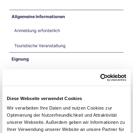
6
und
Reit-
Allgemeine Informationen
WM
in
Anmeldung erforderlich
Aach
en
Mit
Touristische Veranstaltung
dem
Fahr
Eignung
rad
auf
Schlechtwetterangebot
Zeits
chlei
für jedes Wetter
fen-
Reis
Diese Webseite verwendet Cookies
e
Barrierefrei
Wir verarbeiten Ihre Daten und nutzen Cookies zur
Vega
nuar
Optimierung der Nutzerfreundlichkeit und Attraktivität
Zielgruppe Jugendliche
y
unserer Webseite. Außerdem geben wir Informationen zu
Aach
Ihrer Verwendung unserer Website an unsere Partner für
en