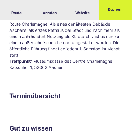
Blog
Buchen
Alle
Öffentliche Führung
Route
Anrufen
Website
The
Das Grashaus am Fischmarkt ist die Station „Europa“ der
men
Route Charlemagne. Als eines der ältesten Gebäude
Süds
Aachens, als erstes Rathaus der Stadt und nach mehr als
traß
einem Jahrhundert Nutzung als Stadtarchiv ist es nun zu
e –
einem außerschulischen Lernort umgestaltet worden. Die
Aach
öffentliche Führung findet an jedem 1. Samstag im Monat
ens
statt.
kreat
Treffpunkt
: Museumskasse des Centre Charlemagne,
ive
Katschhof 1, 52062 Aachen
Ecke
abse
its
der
Terminübersicht
Hau
ptwe
ge
Tsch
io
Gut zu wissen
202