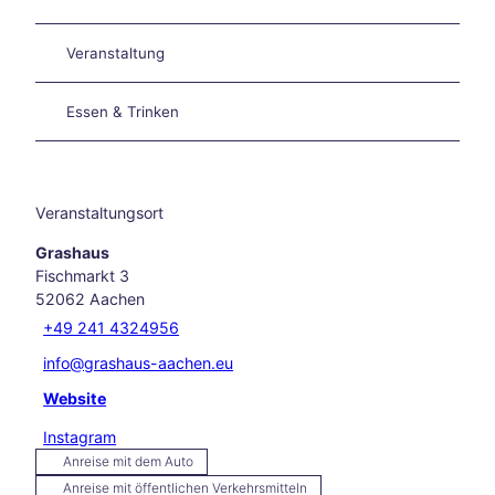
in
und
rund
Veranstaltung
um
Aach
Essen & Trinken
en
Unse
re
Liebl
Veranstaltungsort
ings
vera
Grashaus
nstal
Fischmarkt 3
tung
52062
Aachen
en
+49 241 4324956
Aach
en
info@grashaus-aachen.eu
kulin
Website
arisc
h
Instagram
Karn
Anreise mit dem Auto
eval
Anreise mit öffentlichen Verkehrsmitteln
in