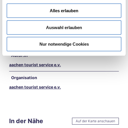
a
en
Preisinformationen
u
Burt
Alles erlauben
s
sche
Preis Erwachsener: 3,00 €
w
id
Auswahl erlauben
a
Star
Da die Teilnehmerzahl begrenzt ist, wird um Anmeldung
ke
h
gebeten telefonisch unter Tel.: +49 241 432-4998 oder
Hitze
l
an museumsdienst@mail.aachen.de.
Nur notwendige Cookies
in
Aach
Autor:in
en –
und
aachen tourist service e.v.
jetzt
?
Organisation
Aach
aachen tourist service e.v.
en
auf
zwei
Räde
rn
Wan
In der Nähe
Auf der Karte anschauen
dern