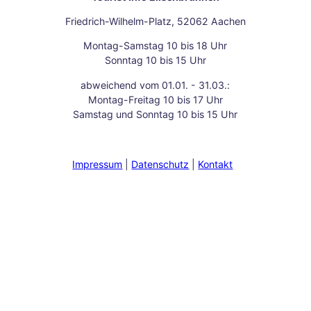
Aach
Friedrich-Wilhelm-Platz, 52062 Aachen
en
Unse
Montag-Samstag 10 bis 18 Uhr
re
Sonntag 10 bis 15 Uhr
Neuj
abweichend vom 01.01. - 31.03.:
ahrs
Montag-Freitag 10 bis 17 Uhr
vors
Samstag und Sonntag 10 bis 15 Uhr
ätze
Raus
ch
des
Impressum
Datenschutz
Kontakt
Weih
nach
tsma
rktes
Herb
sttag
e
Das
Fran
kenb