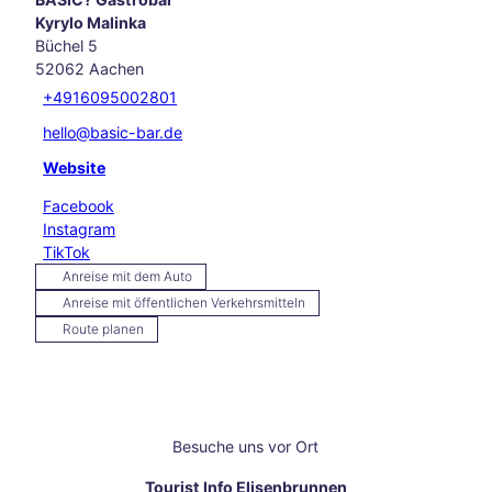
in
Kyrylo Malinka
und
Büchel 5
rund
52062
Aachen
um
+4916095002801
Aach
en
hello@basic-bar.de
Unse
Website
re
Liebl
Facebook
ings
Instagram
vera
TikTok
nstal
Anreise mit dem Auto
tung
Anreise mit öffentlichen Verkehrsmitteln
en
Route planen
Aach
en
kulin
arisc
h
Karn
Besuche uns vor Ort
eval
Tourist Info Elisenbrunnen
in