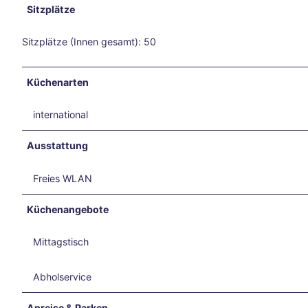
6
Sitzplätze
und
Reit-
Sitzplätze (Innen gesamt): 50
WM
in
Aach
Küchenarten
en
Mit
international
dem
Fahr
Ausstattung
rad
auf
Zeits
Freies WLAN
chlei
fen-
Küchenangebote
Reis
e
Mittagstisch
Vega
nuar
Abholservice
y
Aach
Anreise & Parken
en