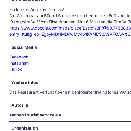
ganz
Ein kurzer Weg zum Genuss!
in
Die Gastrobar am Büchel 5 erreichst du bequem zu Fuß von de
Ruhe
Krämerstraße / Vom Elisenbrunnen: Nur 6 Minuten die Straße B
– in
https://www.google.com/maps/place/Basic%3F/@50.77638
der
entry=ttu&g_ep=EgoyMDI1MDkwMy4wIKXMDSoASAFQAw%
Inne
nsta
Social Media
dt
die
Facebook
Seel
Instagram
e
TikTok
bau
meln
Weitere Infos
lass
Das Restaurant verfügt über ein behindertenfreundliches WC so
en
Herb
stwo
Autor:in
chen
aachen tourist service e.v.
ende
in
Organisation
Aach