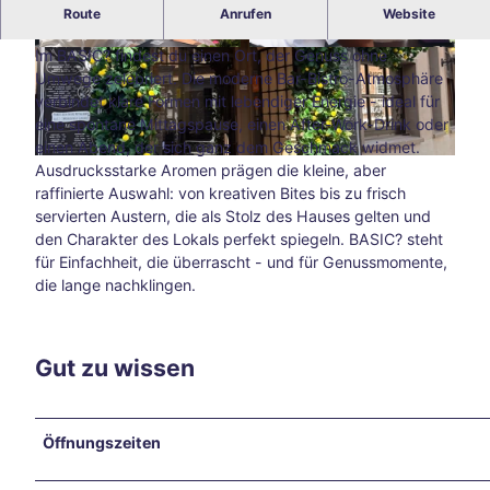
BASIC? Aachen - Kreative Bites & moderne Bistrokultur
Route
Anrufen
Website
Blog
im Herzen der Stadt
Alle
Im BASIC? findest du einen Ort, der Genuss ohne
The
© BASIC? Gastrobar | KI-optimiert
© BASIC? Gastrobar | KI-optimiert
Umwege zelebriert. Die moderne Bar-Bistro-Atmosphäre
men
verbindet klare Formen mit lebendiger Energie - ideal für
Süds
eine spontane Mittagspause, einen After-Work-Drink oder
traß
einen Abend, der sich ganz dem Geschmack widmet.
e –
© BASIC? Gastrobar | KI-optimiert
Ausdrucksstarke Aromen prägen die kleine, aber
Aach
raffinierte Auswahl: von kreativen Bites bis zu frisch
ens
servierten Austern, die als Stolz des Hauses gelten und
kreat
den Charakter des Lokals perfekt spiegeln. BASIC? steht
ive
für Einfachheit, die überrascht - und für Genussmomente,
Ecke
die lange nachklingen.
abse
its
der
Hau
Gut zu wissen
ptwe
ge
Tsch
Öffnungszeiten
io
202