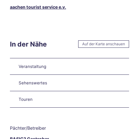
en
aachen tourist service e.v.
Burt
sche
id
Star
ke
In der Nähe
Hitze
Auf der Karte anschauen
in
Aach
en –
Veranstaltung
und
jetzt
?
Sehenswertes
Aach
en
Touren
auf
zwei
Räde
rn
Pächter/Betreiber
Wan
dern
BASIC? Gastrobar