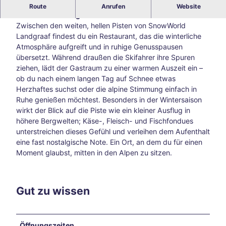
Winterliche Genussmomente: Restaurant im
Route
Anrufen
Website
Blog
SnowWorld Landgraaf
Alle
Zwischen den weiten, hellen Pisten von SnowWorld
The
Landgraaf findest du ein Restaurant, das die winterliche
men
Atmosphäre aufgreift und in ruhige Genusspausen
Süds
übersetzt. Während draußen die Skifahrer ihre Spuren
traß
ziehen, lädt der Gastraum zu einer warmen Auszeit ein –
e –
ob du nach einem langen Tag auf Schnee etwas
Aach
Herzhaftes suchst oder die alpine Stimmung einfach in
ens
Ruhe genießen möchtest. Besonders in der Wintersaison
kreat
wirkt der Blick auf die Piste wie ein kleiner Ausflug in
ive
höhere Bergwelten; Käse-, Fleisch- und Fischfondues
Ecke
unterstreichen dieses Gefühl und verleihen dem Aufenthalt
abse
eine fast nostalgische Note. Ein Ort, an dem du für einen
its
Moment glaubst, mitten in den Alpen zu sitzen.
der
Hau
ptwe
ge
Gut zu wissen
Tsch
io
202
Öffnungszeiten