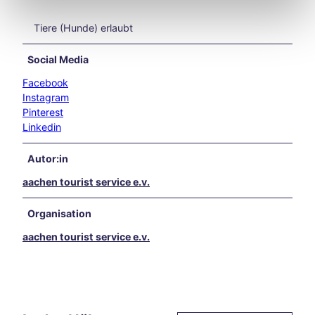
in
und
Tiere (Hunde) erlaubt
rund
um
Social Media
Aach
en
Facebook
Unse
Instagram
re
Pinterest
Liebl
Linkedin
ings
vera
Autor:in
nstal
aachen tourist service e.v.
tung
en
Aach
Organisation
en
aachen tourist service e.v.
kulin
arisc
h
Karn
eval
in