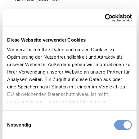
ganz
in
Kinderwagentauglich
Ruhe
– in
für Gruppen
der
Inne
Diese Webseite verwendet Cookies
nsta
für Schulklassen
Wir verarbeiten Ihre Daten und nutzen Cookies zur
dt
Optimierung der Nutzerfreundlichkeit und Attraktivität
die
Ausstattung
unserer Webseite. Außerdem geben wir Informationen zu
Seel
e
Ihrer Verwendung unserer Website an unsere Partner für
Busparkplatz am Haus
bau
Analysen weiter. Ein Zugriff auf diese Daten aus oder
meln
eine Speicherung in Staaten mit einem im Vergleich zur
Fahrradstellplätze
lass
EU abweichenden Datenschutzniveau ist nicht
en
ausgeschlossen. Unsere Partner führen diese
Herb
Kinderspielplatz am Grundstück
Informationen möglicherweise mit weiteren Daten
stwo
zusammen, die Sie ihnen bereitgestellt haben oder die
chen
E
Klimaanlage
ende
sie im Rahmen Ihrer Nutzung der Dienste gesammelt
Notwendig
i
in
haben. Sie können Ihre Einwilligung hierfür jederzeit mit
n
Aach
Wickelraum
Wirkung für die Zukunft ändern. Weiteres erfahren Sie in