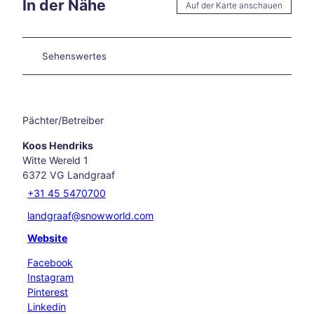
In der Nähe
Auf der Karte anschauen
Aach
en
Unse
Sehenswertes
re
Neuj
ahrs
vors
ätze
Pächter/Betreiber
Raus
Koos Hendriks
ch
Witte Wereld 1
des
6372 VG
Landgraaf
Weih
nach
+31 45 5470700
tsma
landgraaf@snowworld.com
rktes
Herb
Website
sttag
Facebook
e
Instagram
Das
Pinterest
Fran
Linkedin
kenb