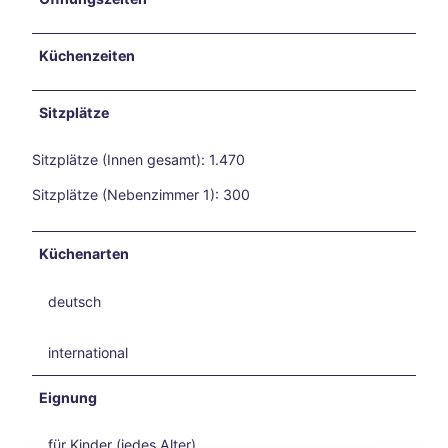
6
und
Reit-
Küchenzeiten
WM
in
Aach
Sitzplätze
en
Mit
Sitzplätze (Innen gesamt): 1.470
dem
Sitzplätze (Nebenzimmer 1): 300
Fahr
rad
auf
Küchenarten
Zeits
chlei
fen-
deutsch
Reis
e
international
Vega
nuar
Eignung
y
Aach
für Kinder (jedes Alter)
en