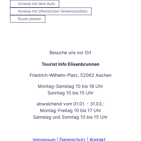
Anreise mit dem Auto
erge
r
Anreise mit öffentlichen Verkehrsmitteln
Viert
Route planen
el
Som
merli
che
Oase
Besuche uns vor Ort
n
Festi
Tourist Info Elisenbrunnen
vals,
Friedrich-Wilhelm-Platz, 52062 Aachen
Ope
n-
Montag-Samstag 10 bis 18 Uhr
Air
Sonntag 10 bis 15 Uhr
und
–
abweichend vom 01.01. - 31.03.:
Sinn
Montag-Freitag 10 bis 17 Uhr
esge
Samstag und Sonntag 10 bis 15 Uhr
nuss
delu
xe
Impressum
Datenschutz
Kontakt