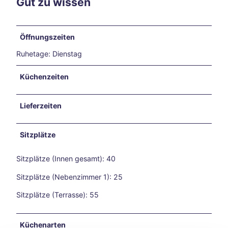
Gut zu wissen
6
und
Reit-
WM
Öffnungszeiten
in
Ruhetage: Dienstag
Aach
en
Küchenzeiten
Mit
dem
Fahr
Lieferzeiten
rad
auf
Zeits
Sitzplätze
chlei
fen-
Sitzplätze (Innen gesamt): 40
Reis
e
Sitzplätze (Nebenzimmer 1): 25
Vega
Sitzplätze (Terrasse): 55
nuar
y
Aach
Küchenarten
en