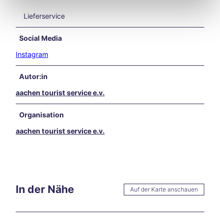
in
und
Lieferservice
rund
um
Social Media
Aach
Instagram
en
Unse
re
Autor:in
Liebl
aachen tourist service e.v.
ings
vera
Organisation
nstal
tung
aachen tourist service e.v.
en
Aach
en
kulin
arisc
In der Nähe
h
Auf der Karte anschauen
Karn
eval
in