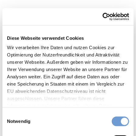
ganz
Fisch/Meeresfrüchte
in
Ruhe
– in
international
der
Diese Webseite verwendet Cookies
Inne
mediterran
nsta
Wir verarbeiten Ihre Daten und nutzen Cookies zur
dt
Optimierung der Nutzerfreundlichkeit und Attraktivität
die
vegan
unserer Webseite. Außerdem geben wir Informationen zu
Seel
Ihrer Verwendung unserer Website an unsere Partner für
e
vegetarisch
bau
Analysen weiter. Ein Zugriff auf diese Daten aus oder
meln
eine Speicherung in Staaten mit einem im Vergleich zur
Eignung
lass
EU abweichenden Datenschutzniveau ist nicht
en
ausgeschlossen. Unsere Partner führen diese
Herb
Kinderwagentauglich
Informationen möglicherweise mit weiteren Daten
stwo
zusammen, die Sie ihnen bereitgestellt haben oder die
chen
E
für Gruppen
sie im Rahmen Ihrer Nutzung der Dienste gesammelt
ende
Notwendig
i
in
haben. Sie können Ihre Einwilligung hierfür jederzeit mit
n
für Familien
Aach
Wirkung für die Zukunft ändern. Weiteres erfahren Sie in