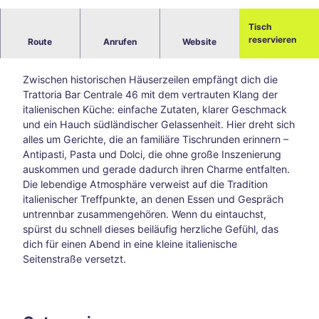
© Trattoria Bar Centrale 46 GmbH
Blog
Alle
Tisch
Italienische Begegnungen im Herzen Aachens –
The
reservieren
Route
Anrufen
Website
Trattoria Bar Centrale 46
men
Süds
Zwischen historischen Häuserzeilen empfängt dich die
traß
Trattoria Bar Centrale 46 mit dem vertrauten Klang der
e –
italienischen Küche: einfache Zutaten, klarer Geschmack
Aach
und ein Hauch südländischer Gelassenheit. Hier dreht sich
ens
alles um Gerichte, die an familiäre Tischrunden erinnern –
kreat
Antipasti, Pasta und Dolci, die ohne große Inszenierung
ive
auskommen und gerade dadurch ihren Charme entfalten.
Ecke
Die lebendige Atmosphäre verweist auf die Tradition
abse
italienischer Treffpunkte, an denen Essen und Gespräch
its
untrennbar zusammengehören. Wenn du eintauchst,
der
spürst du schnell dieses beiläufig herzliche Gefühl, das
Hau
dich für einen Abend in eine kleine italienische
ptwe
Seitenstraße versetzt.
ge
Tsch
io
202