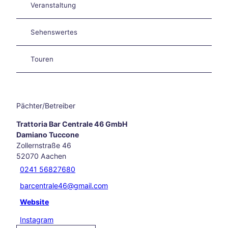
Veranstaltung
Aach
en
Unse
Sehenswertes
re
Neuj
Touren
ahrs
vors
ätze
Raus
Pächter/Betreiber
ch
des
Trattoria Bar Centrale 46 GmbH
Weih
Damiano Tuccone
nach
Zollernstraße 46
tsma
52070
Aachen
rktes
0241 56827680
Herb
sttag
barcentrale46@gmail.com
e
Website
Das
Fran
Instagram
kenb