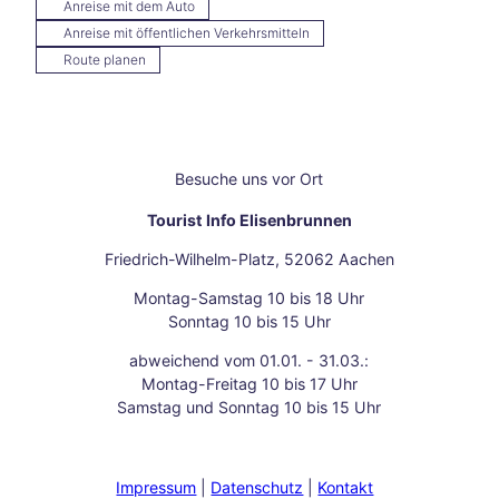
Anreise mit dem Auto
erge
Anreise mit öffentlichen Verkehrsmitteln
r
Route planen
Viert
el
Som
merli
che
Besuche uns vor Ort
Oase
n
Tourist Info Elisenbrunnen
Festi
vals,
Friedrich-Wilhelm-Platz, 52062 Aachen
Ope
n-
Montag-Samstag 10 bis 18 Uhr
Air
Sonntag 10 bis 15 Uhr
und
abweichend vom 01.01. - 31.03.:
–
Montag-Freitag 10 bis 17 Uhr
Sinn
Samstag und Sonntag 10 bis 15 Uhr
esge
nuss
delu
xe
Impressum
Datenschutz
Kontakt