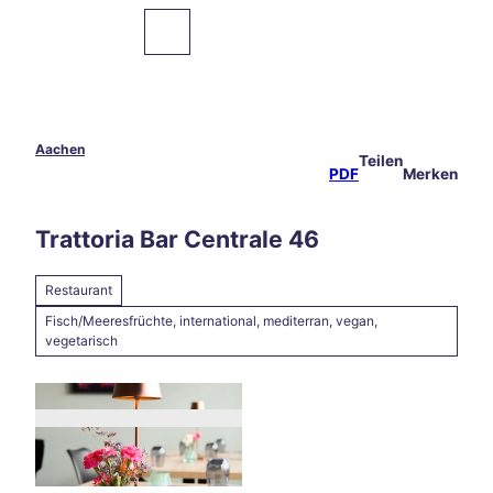
Z
u
Zur
Merkzettel
Suche
Karte
m
I
n
h
a
Aachen
Teilen
Sehenswertes
l
PDF
Merken
t
Essen
Trattoria Bar Centrale 46
&
Trinken
Restaurant
Veranstaltungen
Fisch/Meeresfrüchte, international, mediterran, vegan,
vegetarisch
Wandern
&
Radfahren
Übernachten