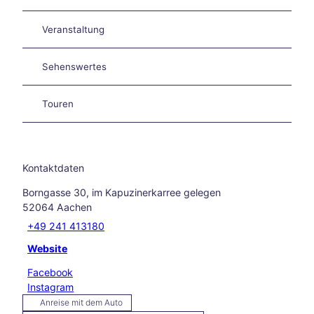
in
und
Veranstaltung
rund
um
Aach
Sehenswertes
en
Unse
Touren
re
Liebl
ings
vera
nstal
Kontaktdaten
tung
Borngasse 30, im Kapuzinerkarree gelegen
en
52064
Aachen
Aach
en
+49 241 413180
kulin
Website
arisc
h
Facebook
Karn
Instagram
eval
Anreise mit dem Auto
in