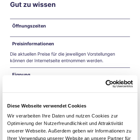
6
Gut zu wissen
und
Reit-
WM
Öffnungszeiten
in
Aach
en
Preisinformationen
Mit
Die aktuellen Preise für die jeweiligen Vorstellungen
dem
können der Internetseite entnommen werden.
Fahr
rad
auf
Eignung
Zeits
chlei
Schlechtwetterangebot
fen-
Reis
für Gruppen
Diese Webseite verwendet Cookies
e
Vega
Wir verarbeiten Ihre Daten und nutzen Cookies zur
nuar
für Familien
Optimierung der Nutzerfreundlichkeit und Attraktivität
y
unserer Webseite. Außerdem geben wir Informationen zu
Aach
für Individualgäste
Ihrer Verwendung unserer Website an unsere Partner für
en