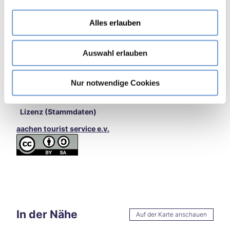
a
en
Instagram
u
Burt
Alles erlauben
sche
s
Autor:in
id
w
aachen tourist service e.v.
Star
Auswahl erlauben
a
ke
h
Hitze
Organisation
l
in
Nur notwendige Cookies
aachen tourist service e.v.
Aach
en –
Lizenz (Stammdaten)
und
jetzt
aachen tourist service e.v.
?
Aach
en
auf
zwei
Räde
rn
Wan
In der Nähe
Auf der Karte anschauen
dern