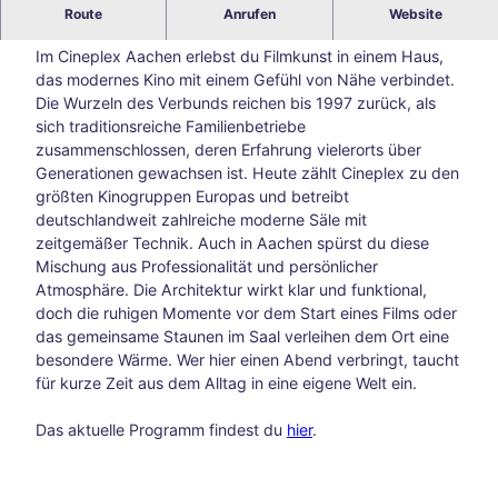
Cineplex Aachen: Zeit für Geschichten auf der großen
Route
Anrufen
Website
Blog
Leinwand
Alle
Im Cineplex Aachen erlebst du Filmkunst in einem Haus,
The
das modernes Kino mit einem Gefühl von Nähe verbindet.
men
Die Wurzeln des Verbunds reichen bis 1997 zurück, als
Süds
sich traditionsreiche Familienbetriebe
traß
zusammenschlossen, deren Erfahrung vielerorts über
e –
Generationen gewachsen ist. Heute zählt Cineplex zu den
Aach
größten Kinogruppen Europas und betreibt
ens
deutschlandweit zahlreiche moderne Säle mit
kreat
zeitgemäßer Technik. Auch in Aachen spürst du diese
ive
Mischung aus Professionalität und persönlicher
Ecke
Atmosphäre. Die Architektur wirkt klar und funktional,
abse
doch die ruhigen Momente vor dem Start eines Films oder
its
das gemeinsame Staunen im Saal verleihen dem Ort eine
der
besondere Wärme. Wer hier einen Abend verbringt, taucht
Hau
für kurze Zeit aus dem Alltag in eine eigene Welt ein.
ptwe
ge
Das aktuelle Programm findest du
hier
.
Tsch
io
202