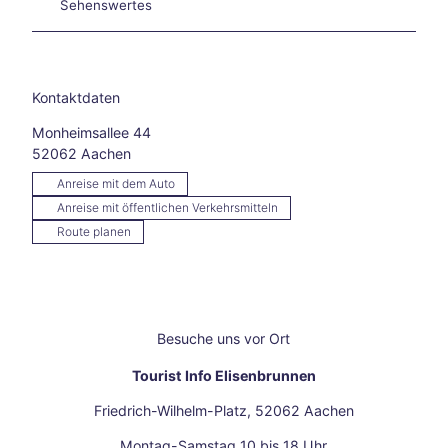
Sehenswertes
en
Burt
sche
id
Kontaktdaten
Star
ke
Monheimsallee 44
Hitze
52062
Aachen
in
Aach
Anreise mit dem Auto
en –
Anreise mit öffentlichen Verkehrsmitteln
und
Route planen
jetzt
?
Aach
en
auf
Besuche uns vor Ort
zwei
Räde
Tourist Info Elisenbrunnen
rn
Friedrich-Wilhelm-Platz, 52062 Aachen
Wan
dern
Montag-Samstag 10 bis 18 Uhr