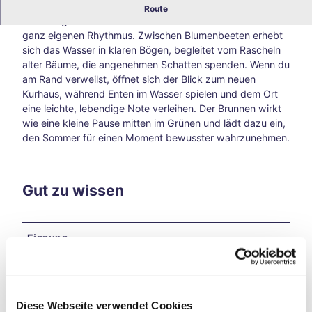
Fontänenbrunnen im Aachener Stadtgarten
Route
Blog
Im Stadtgarten entfaltet der Fontänenbrunnen seinen
Alle
ganz eigenen Rhythmus. Zwischen Blumenbeeten erhebt
The
sich das Wasser in klaren Bögen, begleitet vom Rascheln
men
alter Bäume, die angenehmen Schatten spenden. Wenn du
Süds
am Rand verweilst, öffnet sich der Blick zum neuen
traß
Kurhaus, während Enten im Wasser spielen und dem Ort
e –
eine leichte, lebendige Note verleihen. Der Brunnen wirkt
Aach
wie eine kleine Pause mitten im Grünen und lädt dazu ein,
ens
den Sommer für einen Moment bewusster wahrzunehmen.
kreat
ive
Ecke
abse
Gut zu wissen
its
der
Hau
Eignung
ptwe
ge
für Gruppen
Tsch
io
202
Diese Webseite verwendet Cookies
für Schulklassen