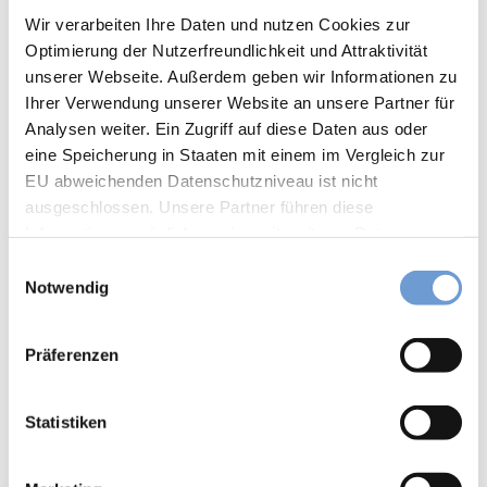
6
Wir verarbeiten Ihre Daten und nutzen Cookies zur
und
für Individualgäste
Optimierung der Nutzerfreundlichkeit und Attraktivität
Reit-
WM
unserer Webseite. Außerdem geben wir Informationen zu
Zahlungsmöglichkeiten
in
Ihrer Verwendung unserer Website an unsere Partner für
Aach
Analysen weiter. Ein Zugriff auf diese Daten aus oder
Eintritt frei
en
eine Speicherung in Staaten mit einem im Vergleich zur
Mit
EU abweichenden Datenschutzniveau ist nicht
Anreise & Parken
dem
ausgeschlossen. Unsere Partner führen diese
Fahr
Der Fontänenbrunnen befindet sich in der Nähe des
Informationen möglicherweise mit weiteren Daten
rad
Eurogress. Es befindet sich ein Parkhaus und eine
auf
zusammen, die Sie ihnen bereitgestellt haben oder die
Haltestelle am Eurogress.
E
Zeits
sie im Rahmen Ihrer Nutzung der Dienste gesammelt
Notwendig
i
chlei
haben. Sie können Ihre Einwilligung hierfür jederzeit mit
Autor:in
n
fen-
Wirkung für die Zukunft ändern. Weiteres erfahren Sie in
w
aachen tourist service e.v.
Reis
Präferenzen
unserer
Datenschutzinformation
.
i
e
Vega
Organisation
l
nuar
l
Statistiken
aachen tourist service e.v.
y
i
Aach
g
Lizenz (Stammdaten)
en