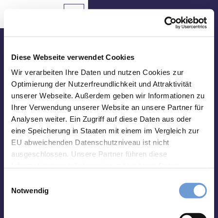
Z
u
Aachen
Routenplaner
Zur
Merkzettel
Suche
Karte
m
Merken
I
n
Besuche uns vor Ort
h
Diese Webseite verwendet Cookies
a
Tourist Info Elisenbrunnen
Wir verarbeiten Ihre Daten und nutzen Cookies zur
Sehenswertes
l
Optimierung der Nutzerfreundlichkeit und Attraktivität
Friedrich-Wilhelm-Platz, 52062 Aachen
t
unserer Webseite. Außerdem geben wir Informationen zu
Essen
Montag-Samstag 10 bis 18 Uhr
&
Ihrer Verwendung unserer Website an unsere Partner für
Sonntag 10 bis 15 Uhr
Trinken
Analysen weiter. Ein Zugriff auf diese Daten aus oder
eine Speicherung in Staaten mit einem im Vergleich zur
abweichend vom 01.01. - 31.03.:
Veranstaltungen
Montag-Freitag 10 bis 17 Uhr
EU abweichenden Datenschutzniveau ist nicht
Samstag und Sonntag 10 bis 15 Uhr
ausgeschlossen. Unsere Partner führen diese
Wandern
Informationen möglicherweise mit weiteren Daten
&
zusammen, die Sie ihnen bereitgestellt haben oder die
Radfahren
E
Impressum
Datenschutz
Kontakt
sie im Rahmen Ihrer Nutzung der Dienste gesammelt
Notwendig
i
haben. Sie können Ihre Einwilligung hierfür jederzeit mit
Übernachten
n
Wirkung für die Zukunft ändern. Weiteres erfahren Sie in
w