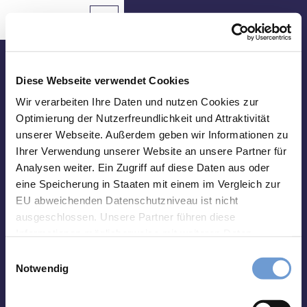
Z
u
Aachen
Routenplaner
Zur
Merkzettel
Suche
Karte
m
Merken
I
n
Besuche uns vor Ort
h
Diese Webseite verwendet Cookies
a
Tourist Info Elisenbrunnen
Wir verarbeiten Ihre Daten und nutzen Cookies zur
Sehenswertes
l
Optimierung der Nutzerfreundlichkeit und Attraktivität
Friedrich-Wilhelm-Platz, 52062 Aachen
t
unserer Webseite. Außerdem geben wir Informationen zu
Essen
Montag-Samstag 10 bis 18 Uhr
&
Ihrer Verwendung unserer Website an unsere Partner für
Sonntag 10 bis 15 Uhr
Trinken
Analysen weiter. Ein Zugriff auf diese Daten aus oder
eine Speicherung in Staaten mit einem im Vergleich zur
abweichend vom 01.01. - 31.03.:
Veranstaltungen
Montag-Freitag 10 bis 17 Uhr
EU abweichenden Datenschutzniveau ist nicht
Samstag und Sonntag 10 bis 15 Uhr
ausgeschlossen. Unsere Partner führen diese
Wandern
Informationen möglicherweise mit weiteren Daten
&
zusammen, die Sie ihnen bereitgestellt haben oder die
Radfahren
E
Impressum
Datenschutz
Kontakt
sie im Rahmen Ihrer Nutzung der Dienste gesammelt
Notwendig
i
haben. Sie können Ihre Einwilligung hierfür jederzeit mit
Übernachten
n
Wirkung für die Zukunft ändern. Weiteres erfahren Sie in
w