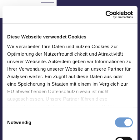
Z
u
Aachen
Routenplaner
Zur
Merkzettel
Suche
Karte
m
Merken
I
n
Besuche uns vor Ort
h
Diese Webseite verwendet Cookies
a
Tourist Info Elisenbrunnen
Wir verarbeiten Ihre Daten und nutzen Cookies zur
Sehenswertes
l
Optimierung der Nutzerfreundlichkeit und Attraktivität
Friedrich-Wilhelm-Platz, 52062 Aachen
t
unserer Webseite. Außerdem geben wir Informationen zu
Essen
Montag-Samstag 10 bis 18 Uhr
&
Ihrer Verwendung unserer Website an unsere Partner für
Sonntag 10 bis 15 Uhr
Trinken
Analysen weiter. Ein Zugriff auf diese Daten aus oder
eine Speicherung in Staaten mit einem im Vergleich zur
abweichend vom 01.01. - 31.03.:
Veranstaltungen
Montag-Freitag 10 bis 17 Uhr
EU abweichenden Datenschutzniveau ist nicht
Samstag und Sonntag 10 bis 15 Uhr
ausgeschlossen. Unsere Partner führen diese
Wandern
Informationen möglicherweise mit weiteren Daten
&
zusammen, die Sie ihnen bereitgestellt haben oder die
Radfahren
E
Impressum
Datenschutz
Kontakt
sie im Rahmen Ihrer Nutzung der Dienste gesammelt
Notwendig
i
haben. Sie können Ihre Einwilligung hierfür jederzeit mit
Übernachten
n
Wirkung für die Zukunft ändern. Weiteres erfahren Sie in
w