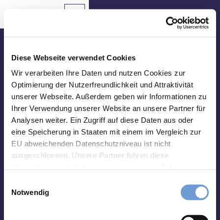
Z
u
Aachen
Routenplaner
Zur
Merkzettel
Suche
Karte
m
Merken
I
n
Besuche uns vor Ort
h
Diese Webseite verwendet Cookies
a
Tourist Info Elisenbrunnen
Wir verarbeiten Ihre Daten und nutzen Cookies zur
Sehenswertes
l
Optimierung der Nutzerfreundlichkeit und Attraktivität
Friedrich-Wilhelm-Platz, 52062 Aachen
t
unserer Webseite. Außerdem geben wir Informationen zu
Essen
Montag-Samstag 10 bis 18 Uhr
&
Ihrer Verwendung unserer Website an unsere Partner für
Sonntag 10 bis 15 Uhr
Trinken
Analysen weiter. Ein Zugriff auf diese Daten aus oder
eine Speicherung in Staaten mit einem im Vergleich zur
abweichend vom 01.01. - 31.03.:
Veranstaltungen
Montag-Freitag 10 bis 17 Uhr
EU abweichenden Datenschutzniveau ist nicht
Samstag und Sonntag 10 bis 15 Uhr
ausgeschlossen. Unsere Partner führen diese
Wandern
Informationen möglicherweise mit weiteren Daten
&
zusammen, die Sie ihnen bereitgestellt haben oder die
Radfahren
E
Impressum
Datenschutz
Kontakt
sie im Rahmen Ihrer Nutzung der Dienste gesammelt
Notwendig
i
haben. Sie können Ihre Einwilligung hierfür jederzeit mit
Übernachten
n
Wirkung für die Zukunft ändern. Weiteres erfahren Sie in
w