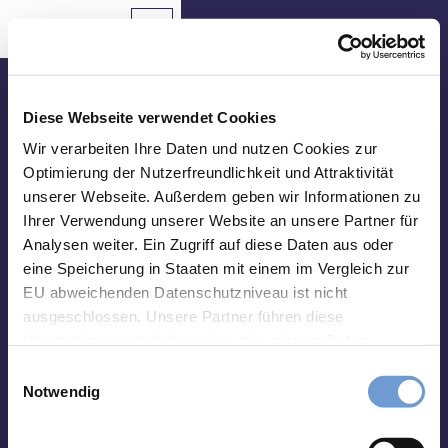
Z
u
Aachen
Routenplaner
Zur
Merkzettel
Suche
Karte
m
Merken
I
n
Besuche uns vor Ort
h
Diese Webseite verwendet Cookies
a
Tourist Info Elisenbrunnen
Wir verarbeiten Ihre Daten und nutzen Cookies zur
Sehenswertes
l
Optimierung der Nutzerfreundlichkeit und Attraktivität
Friedrich-Wilhelm-Platz, 52062 Aachen
t
unserer Webseite. Außerdem geben wir Informationen zu
Essen
Montag-Samstag 10 bis 18 Uhr
&
Ihrer Verwendung unserer Website an unsere Partner für
Sonntag 10 bis 15 Uhr
Trinken
Analysen weiter. Ein Zugriff auf diese Daten aus oder
eine Speicherung in Staaten mit einem im Vergleich zur
abweichend vom 01.01. - 31.03.:
Veranstaltungen
Montag-Freitag 10 bis 17 Uhr
EU abweichenden Datenschutzniveau ist nicht
Samstag und Sonntag 10 bis 15 Uhr
ausgeschlossen. Unsere Partner führen diese
Wandern
Informationen möglicherweise mit weiteren Daten
&
zusammen, die Sie ihnen bereitgestellt haben oder die
Radfahren
E
Impressum
Datenschutz
Kontakt
sie im Rahmen Ihrer Nutzung der Dienste gesammelt
Notwendig
i
haben. Sie können Ihre Einwilligung hierfür jederzeit mit
Übernachten
n
Wirkung für die Zukunft ändern. Weiteres erfahren Sie in
w