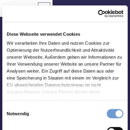
Z
u
Aachen
Routenplaner
Zur
Merkzettel
Suche
Karte
m
Merken
I
n
Besuche uns vor Ort
h
Diese Webseite verwendet Cookies
a
Tourist Info Elisenbrunnen
Wir verarbeiten Ihre Daten und nutzen Cookies zur
Sehenswertes
l
Optimierung der Nutzerfreundlichkeit und Attraktivität
Friedrich-Wilhelm-Platz, 52062 Aachen
t
unserer Webseite. Außerdem geben wir Informationen zu
Essen
Montag-Samstag 10 bis 18 Uhr
&
Ihrer Verwendung unserer Website an unsere Partner für
Sonntag 10 bis 15 Uhr
Trinken
Analysen weiter. Ein Zugriff auf diese Daten aus oder
eine Speicherung in Staaten mit einem im Vergleich zur
abweichend vom 01.01. - 31.03.:
Veranstaltungen
Montag-Freitag 10 bis 17 Uhr
EU abweichenden Datenschutzniveau ist nicht
Samstag und Sonntag 10 bis 15 Uhr
ausgeschlossen. Unsere Partner führen diese
Wandern
Informationen möglicherweise mit weiteren Daten
&
zusammen, die Sie ihnen bereitgestellt haben oder die
Radfahren
E
Impressum
Datenschutz
Kontakt
sie im Rahmen Ihrer Nutzung der Dienste gesammelt
Notwendig
i
haben. Sie können Ihre Einwilligung hierfür jederzeit mit
Übernachten
n
Wirkung für die Zukunft ändern. Weiteres erfahren Sie in
w