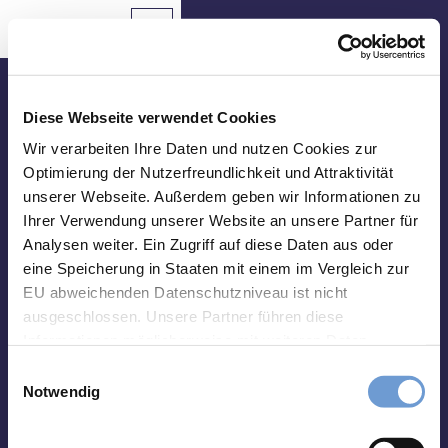
Z
u
Aachen
Routenplaner
Zur
Merkzettel
Suche
Karte
m
Merken
I
n
Besuche uns vor Ort
h
Diese Webseite verwendet Cookies
a
Tourist Info Elisenbrunnen
Wir verarbeiten Ihre Daten und nutzen Cookies zur
Sehenswertes
l
Optimierung der Nutzerfreundlichkeit und Attraktivität
Friedrich-Wilhelm-Platz, 52062 Aachen
t
unserer Webseite. Außerdem geben wir Informationen zu
Essen
Montag-Samstag 10 bis 18 Uhr
&
Ihrer Verwendung unserer Website an unsere Partner für
Sonntag 10 bis 15 Uhr
Trinken
Analysen weiter. Ein Zugriff auf diese Daten aus oder
eine Speicherung in Staaten mit einem im Vergleich zur
abweichend vom 01.01. - 31.03.:
Veranstaltungen
Montag-Freitag 10 bis 17 Uhr
EU abweichenden Datenschutzniveau ist nicht
Samstag und Sonntag 10 bis 15 Uhr
ausgeschlossen. Unsere Partner führen diese
Wandern
Informationen möglicherweise mit weiteren Daten
&
zusammen, die Sie ihnen bereitgestellt haben oder die
Radfahren
E
Impressum
Datenschutz
Kontakt
sie im Rahmen Ihrer Nutzung der Dienste gesammelt
Notwendig
i
haben. Sie können Ihre Einwilligung hierfür jederzeit mit
Übernachten
n
Wirkung für die Zukunft ändern. Weiteres erfahren Sie in
w