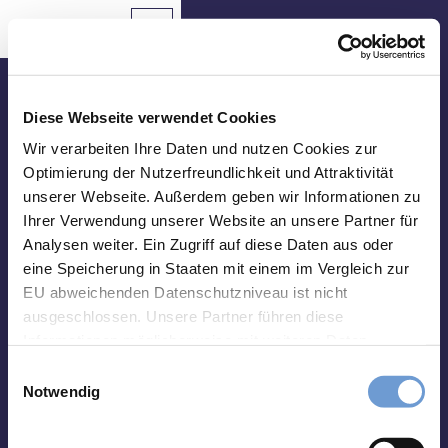
Z
u
Aachen
Routenplaner
Zur
Merkzettel
Suche
Karte
m
Merken
I
n
Besuche uns vor Ort
h
Diese Webseite verwendet Cookies
a
Tourist Info Elisenbrunnen
Wir verarbeiten Ihre Daten und nutzen Cookies zur
Sehenswertes
l
Optimierung der Nutzerfreundlichkeit und Attraktivität
Friedrich-Wilhelm-Platz, 52062 Aachen
t
unserer Webseite. Außerdem geben wir Informationen zu
Essen
Montag-Samstag 10 bis 18 Uhr
&
Ihrer Verwendung unserer Website an unsere Partner für
Sonntag 10 bis 15 Uhr
Trinken
Analysen weiter. Ein Zugriff auf diese Daten aus oder
eine Speicherung in Staaten mit einem im Vergleich zur
abweichend vom 01.01. - 31.03.:
Veranstaltungen
Montag-Freitag 10 bis 17 Uhr
EU abweichenden Datenschutzniveau ist nicht
Samstag und Sonntag 10 bis 15 Uhr
ausgeschlossen. Unsere Partner führen diese
Wandern
Informationen möglicherweise mit weiteren Daten
&
zusammen, die Sie ihnen bereitgestellt haben oder die
Radfahren
E
Impressum
Datenschutz
Kontakt
sie im Rahmen Ihrer Nutzung der Dienste gesammelt
Notwendig
i
haben. Sie können Ihre Einwilligung hierfür jederzeit mit
Übernachten
n
Wirkung für die Zukunft ändern. Weiteres erfahren Sie in
w