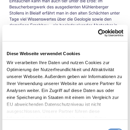
Eintauchen kann man auch tief unter die Erde: Im
ganz
Besucherbergwerk des ausgedienten Mühlenberger
in
Stollens in Bleialf erfährt man in den alten Schächten unter
Ruhe
Tage viel Wissenswertes über die Geologie sowie den
– in
damaligen Erzabbau - ein beeindruckender Abstecher in
der
eine prägende Epoche dieses grenzübergreifenden
Inne
Landstriches.
nsta
Auch konditionell bringt die Tour den Radfahrer nicht an
dt
Diese Webseite verwendet Cookies
seine Grenzen: Ohne große Anstrengungen lassen sich die
die
36 km steigungsarm bewältigen. Somit ist die Radtour mit
Seel
Wir verarbeiten Ihre Daten und nutzen Cookies zur
all ihren tollen Erlebnissen und Eindrücken auch für
e
Optimierung der Nutzerfreundlichkeit und Attraktivität
Familien mit Kindern bestens geeignet.
bau
unserer Webseite. Außerdem geben wir Informationen zu
meln
Ihrer Verwendung unserer Website an unsere Partner für
lass
Analysen weiter. Ein Zugriff auf diese Daten aus oder
en
eine Speicherung in Staaten mit einem im Vergleich zur
Herb
Eifel-Ardennen-Radweg Wegmarkierung
stwo
EU abweichenden Datenschutzniveau ist nicht
chen
ausgeschlossen. Unsere Partner führen diese
ende
Informationen möglicherweise mit weiteren Daten
in
zusammen, die Sie ihnen bereitgestellt haben oder die
E
Aach