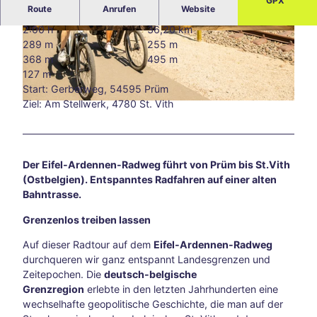
GPX
Route
Anrufen
Website
Blog
Alle
2:00 h
36,20 km
The
© © Dominik Ketz, Eifel Tourismus GmbH, Dom
© © Dominik Ketz, Eifel Tourismus GmbH, Dom
289 m
255 m
inik Ketz
inik Ketz
men
368 m
495 m
Süds
127 m
traß
Start: Gerberweg, 54595 Prüm
e –
Ziel: Am Stellwerk, 4780 St. Vith
© © Dominik Ketz, Eifel Tourismus GmbH, Dominik Ketz
Aach
ens
kreat
ive
Der Eifel-Ardennen-Radweg führt von Prüm bis St.Vith
Ecke
(Ostbelgien). Entspanntes Radfahren auf einer alten
abse
Bahntrasse.
its
der
Grenzenlos treiben lassen
Hau
Auf dieser Radtour auf dem
Eifel-Ardennen-Radweg
ptwe
durchqueren wir ganz entspannt Landesgrenzen und
ge
Zeitepochen. Die
deutsch-belgische
Tsch
Grenzregion
erlebte in den letzten Jahrhunderten eine
io
wechselhafte geopolitische Geschichte, die man auf der
202