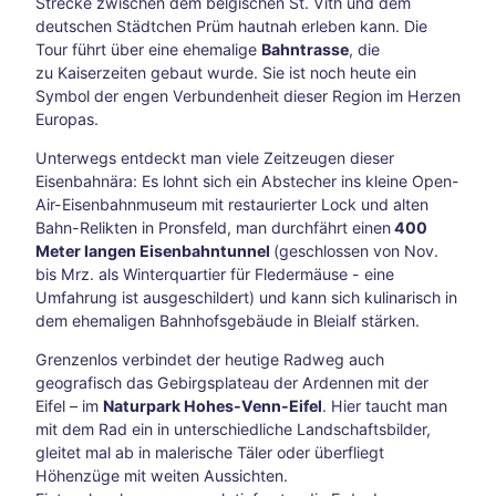
Strecke zwischen dem belgischen St. Vith und dem
6
deutschen Städtchen Prüm hautnah erleben kann. Die
und
Tour führt über eine ehemalige
Bahntrasse
, die
Reit-
zu Kaiserzeiten gebaut wurde. Sie ist noch heute ein
WM
Symbol der engen Verbundenheit dieser Region im Herzen
in
Europas.
Aach
en
Unterwegs entdeckt man viele Zeitzeugen dieser
Mit
Eisenbahnära: Es lohnt sich ein Abstecher ins kleine Open-
dem
Air-Eisenbahnmuseum mit restaurierter Lock und alten
Fahr
Bahn-Relikten in Pronsfeld, man durchfährt einen
400
rad
Meter langen Eisenbahntunnel
(geschlossen von Nov.
auf
bis Mrz. als Winterquartier für Fledermäuse - eine
Zeits
Umfahrung ist ausgeschildert) und kann sich kulinarisch in
chlei
dem ehemaligen Bahnhofsgebäude in Bleialf stärken.
fen-
Reis
Grenzenlos verbindet der heutige Radweg auch
e
geografisch das Gebirgsplateau der Ardennen mit der
Vega
Eifel – im
Naturpark Hohes-Venn-Eifel
. Hier taucht man
nuar
mit dem Rad ein in unterschiedliche Landschaftsbilder,
y
gleitet mal ab in malerische Täler oder überfliegt
Aach
Höhenzüge mit weiten Aussichten.
en