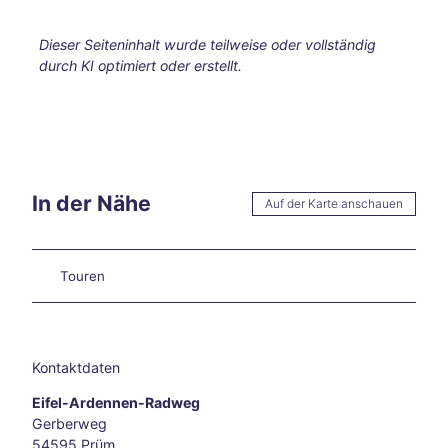
Aach
en
Dieser Seiteninhalt wurde teilweise oder vollständig
Unse
durch KI optimiert oder erstellt.
re
Neuj
ahrs
vors
ätze
Raus
In der Nähe
Auf der Karte anschauen
ch
des
Weih
nach
Touren
tsma
rktes
Herb
sttag
Kontaktdaten
e
Das
Eifel-Ardennen-Radweg
Fran
Gerberweg
kenb
54595
Prüm