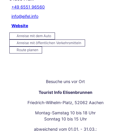
erge
+49 6551 96560
r
info@eifel.info
Viert
el
Website
Som
merli
Anreise mit dem Auto
che
Anreise mit öffentlichen Verkehrsmitteln
Oase
Route planen
n
Festi
vals,
Ope
n-
Besuche uns vor Ort
Air
und
Tourist Info Elisenbrunnen
–
Sinn
Friedrich-Wilhelm-Platz, 52062 Aachen
esge
Montag-Samstag 10 bis 18 Uhr
nuss
Sonntag 10 bis 15 Uhr
delu
xe
abweichend vom 01.01. - 31.03.: