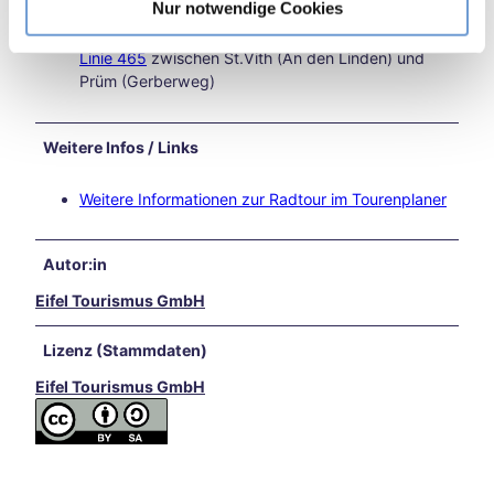
in
Nur notwendige Cookies
und
Zurück zum Start mit dem RadBus Eifel-Ardennen
rund
Linie 465
zwischen St.Vith (An den Linden) und
um
Prüm (Gerberweg)
Aach
en
Unse
Weitere Infos / Links
re
Liebl
Weitere Informationen zur Radtour im Tourenplaner
ings
vera
nstal
Autor:in
tung
Eifel Tourismus GmbH
en
Aach
Lizenz (Stammdaten)
en
kulin
Eifel Tourismus GmbH
arisc
h
Karn
eval
in