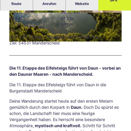
GPX
Route
Anrufen
Website
Blog
Alle
7:00 h
23,40 km
The
© Dominik Ketz |
CC-BY-NC-ND
© AR-shapefruit AG, Eifel Tourismus/AR-shape
564 m
652 m
fruit AG |
CC-BY
men
310 m
561 m
Süds
251 m
traß
Start: Am Bahnhof, Stadtparkhaus, 54550 Daun
e –
Ziel: 54531 Manderscheid
© Eifel Tourismus GmbH, D. Ketz |
CC-BY-SA
Aach
ens
kreat
ive
Die 11. Etappe des Eifelsteigs führt von Daun - vorbei an
Ecke
den Dauner Maaren - nach Manderscheid.
abse
its
Die 11. Etappe des Eifelsteigs führt von Daun in die
der
Burgenstadt Manderscheid
Hau
Deine Wanderung startet heute auf den ersten Metern
ptwe
gemütlich durch den Kurpark in
Daun.
Doch Du spürst es
ge
schon, die Landschaft hier muss eine feurige
Tsch
Vergangenheit haben. Es herrscht eine besondere
io
Atmosphäre,
mystisch und kraftvoll.
Schritt für Schritt
202