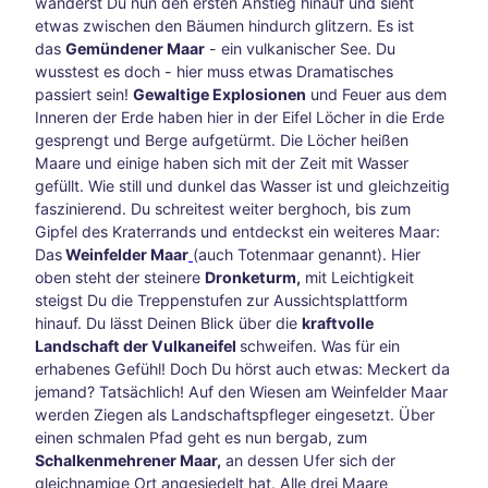
wanderst Du nun den ersten Anstieg hinauf und sieht
6
etwas zwischen den Bäumen hindurch glitzern. Es ist
und
das
Gemündener Maar
- ein vulkanischer See. Du
Reit-
wusstest es doch - hier muss etwas Dramatisches
WM
passiert sein!
Gewaltige Explosionen
und Feuer aus dem
in
Inneren der Erde haben hier in der Eifel Löcher in die Erde
Aach
gesprengt und Berge aufgetürmt. Die Löcher heißen
en
Maare und einige haben sich mit der Zeit mit Wasser
Mit
gefüllt. Wie still und dunkel das Wasser ist und gleichzeitig
dem
faszinierend. Du schreitest weiter berghoch, bis zum
Fahr
Gipfel des Kraterrands und entdeckst ein weiteres Maar:
rad
Das
Weinfelder Maar
(auch Totenmaar genannt). Hier
auf
oben steht der steinere
Dronketurm,
mit Leichtigkeit
Zeits
steigst Du die Treppenstufen zur Aussichtsplattform
chlei
hinauf. Du lässt Deinen Blick über die
kraftvolle
fen-
Landschaft der Vulkaneifel
schweifen. Was für ein
Reis
erhabenes Gefühl! Doch Du hörst auch etwas: Meckert da
e
jemand? Tatsächlich! Auf den Wiesen am Weinfelder Maar
Vega
werden Ziegen als Landschaftspfleger eingesetzt. Über
nuar
einen schmalen Pfad geht es nun bergab, zum
y
Schalkenmehrener Maar,
an dessen Ufer sich der
Aach
gleichnamige Ort angesiedelt hat. Alle drei Maare
en