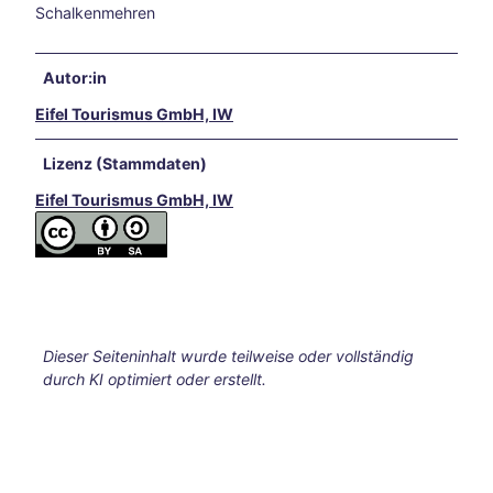
Schalkenmehren
Aach
en
Unse
Autor:in
re
Eifel Tourismus GmbH, IW
Neuj
ahrs
vors
Lizenz (Stammdaten)
ätze
Eifel Tourismus GmbH, IW
Raus
ch
des
Weih
nach
tsma
rktes
Dieser Seiteninhalt wurde teilweise oder vollständig
Herb
durch KI optimiert oder erstellt.
sttag
e
Das
Fran
kenb