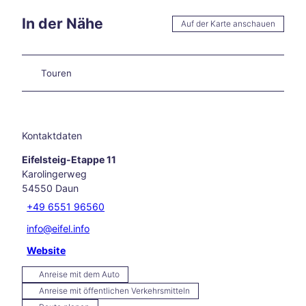
erge
In der Nähe
r
Auf der Karte anschauen
Viert
el
Som
Touren
merli
che
Oase
n
Kontaktdaten
Festi
vals,
Eifelsteig-Etappe 11
Ope
Karolingerweg
n-
54550
Daun
Air
+49 6551 96560
und
–
info@eifel.info
Sinn
Website
esge
nuss
Anreise mit dem Auto
delu
Anreise mit öffentlichen Verkehrsmitteln
xe