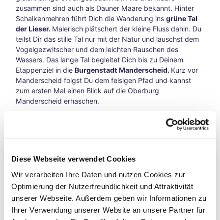
zusammen sind auch als Dauner Maare bekannt. Hinter
ganz
Schalkenmehren führt Dich die Wanderung ins
grüne Tal
in
der Lieser.
Malerisch plätschert der kleine Fluss dahin. Du
Ruhe
teilst Dir das stille Tal nur mit der Natur und lauschst dem
– in
Vogelgezwitscher und dem leichten Rauschen des
der
Wassers. Das lange Tal begleitet Dich bis zu Deinem
Inne
Etappenziel in die
Burgenstadt Manderscheid.
Kurz vor
nsta
Manderscheid folgst Du dem felsigen Pfad und kannst
dt
zum ersten Mal einen Blick auf die Oberburg
die
Manderscheid erhaschen.
Seel
e
Tipp:
Du kannst die Etappe auch als
kurze Tagestour
bau
wandern und mit der Buslinie 300 ab Üdersdorf zurück
meln
nach Daun fahren (
zur Fahrplanauskunft
).
lass
en
Diese Webseite verwendet Cookies
Herb
Wir verarbeiten Ihre Daten und nutzen Cookies zur
stwo
chen
Optimierung der Nutzerfreundlichkeit und Attraktivität
Wegmarkierung Eifelsteig
ende
unserer Webseite. Außerdem geben wir Informationen zu
in
Ihrer Verwendung unserer Website an unsere Partner für
Aach