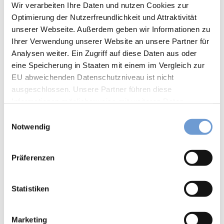
6
Wir verarbeiten Ihre Daten und nutzen Cookies zur
und
Optimierung der Nutzerfreundlichkeit und Attraktivität
Eignung
Reit-
unserer Webseite. Außerdem geben wir Informationen zu
WM
für Individualgäste
Ihrer Verwendung unserer Website an unsere Partner für
in
Analysen weiter. Ein Zugriff auf diese Daten aus oder
Aach
Zahlungsmöglichkeiten
eine Speicherung in Staaten mit einem im Vergleich zur
en
Mit
EU abweichenden Datenschutzniveau ist nicht
Eintritt frei
dem
ausgeschlossen. Unsere Partner führen diese
Fahr
Informationen möglicherweise mit weiteren Daten
Social Media
rad
zusammen, die Sie ihnen bereitgestellt haben oder die
E
Facebook
auf
sie im Rahmen Ihrer Nutzung der Dienste gesammelt
Notwendig
i
Zeits
haben. Sie können Ihre Einwilligung hierfür jederzeit mit
chlei
n
Autor:in
Wirkung für die Zukunft ändern. Weiteres erfahren Sie in
fen-
w
Präferenzen
aachen tourist service e.v.
Reis
unserer
Datenschutzinformation
.
i
e
l
Organisation
Vega
l
Statistiken
nuar
aachen tourist service e.v.
i
y
g
Aach
Marketing
en