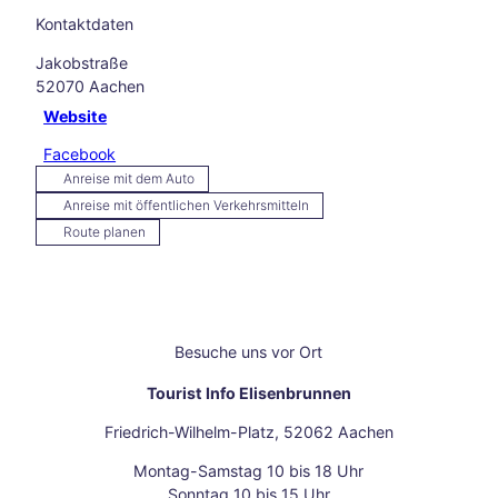
en
Kontaktdaten
Burt
sche
Jakobstraße
id
52070
Aachen
Star
Website
ke
Facebook
Hitze
in
Anreise mit dem Auto
Aach
Anreise mit öffentlichen Verkehrsmitteln
en –
Route planen
und
jetzt
?
Aach
en
Besuche uns vor Ort
auf
zwei
Tourist Info Elisenbrunnen
Räde
Friedrich-Wilhelm-Platz, 52062 Aachen
rn
Wan
Montag-Samstag 10 bis 18 Uhr
dern
Sonntag 10 bis 15 Uhr