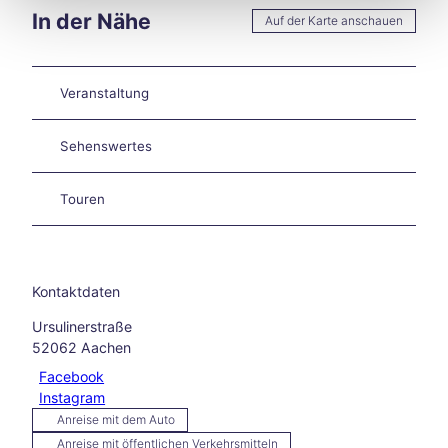
en
In der Nähe
Auf der Karte anschauen
Burt
sche
id
Veranstaltung
Star
ke
Hitze
Sehenswertes
in
Aach
Touren
en –
und
jetzt
?
Aach
Kontaktdaten
en
Ursulinerstraße
auf
52062
Aachen
zwei
Räde
Facebook
rn
Instagram
Wan
Anreise mit dem Auto
dern
Anreise mit öffentlichen Verkehrsmitteln