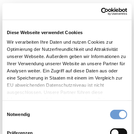
6
und
für Schulklassen
Reit-
WM
für Individualgäste
in
Diese Webseite verwendet Cookies
Aach
Zahlungsmöglichkeiten
en
Wir verarbeiten Ihre Daten und nutzen Cookies zur
Mit
Eintritt frei
Optimierung der Nutzerfreundlichkeit und Attraktivität
dem
unserer Webseite. Außerdem geben wir Informationen zu
Fahr
Anreise & Parken
Ihrer Verwendung unserer Website an unsere Partner für
rad
Analysen weiter. Ein Zugriff auf diese Daten aus oder
auf
Der Brunnen liegt inmitten der Aachener Altstadt. Es
Zeits
eine Speicherung in Staaten mit einem im Vergleich zur
befinden sich Parkmöglichkeiten in der Hartmannstraße
chlei
oder in den umliegenden Parkhäusern.
EU abweichenden Datenschutzniveau ist nicht
fen-
ausgeschlossen. Unsere Partner führen diese
Reis
Social Media
Informationen möglicherweise mit weiteren Daten
e
zusammen, die Sie ihnen bereitgestellt haben oder die
Facebook
E
Vega
sie im Rahmen Ihrer Nutzung der Dienste gesammelt
Instagram
Notwendig
nuar
i
haben. Sie können Ihre Einwilligung hierfür jederzeit mit
y
n
Aach
Autor:in
Wirkung für die Zukunft ändern. Weiteres erfahren Sie in
w
Präferenzen
en