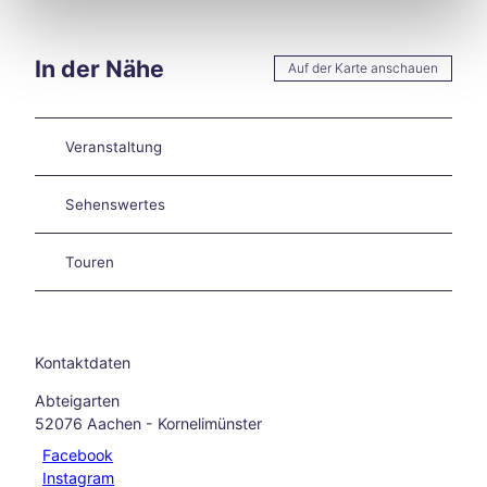
en
Burt
sche
In der Nähe
Auf der Karte anschauen
id
Star
ke
Veranstaltung
Hitze
in
Aach
Sehenswertes
en –
und
Touren
jetzt
?
Aach
en
auf
Kontaktdaten
zwei
Abteigarten
Räde
52076
Aachen
- Kornelimünster
rn
Wan
Facebook
dern
Instagram