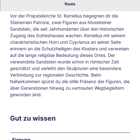
Steinerne Patrone Kornelimünster: historische Figuren
Route
Blog
aus Nivelsteiner Sandstein
Alle
Vor der Propsteikirche St. Kornelius begegnen dir die
The
Steinernen Patrone, zwei Figuren aus Nivelsteiner
men
Sandstein, die seit Jahrhunderten über den historischen
Süds
Zugang des Gotteshauses wachen. Kornelius mit seinem
traß
charakteristischen Horn und Cyprianus an seiner Seite
e –
erinnern an die Schutzheiligen des Klosters und verweisen
Aach
auf die lange religiöse Bedeutung dieses Ortes. Der
ens
verwendete Sandstein wurde schon in römischer Zeit
kreat
geschätzt und verleiht den Skulpturen eine besondere
ive
Verbindung zur regionalen Geschichte. Beim
Ecke
Näherkommen spürst du die stille Präsenz der Figuren, die
abse
über Generationen hinweg zu vertrauten Wegbegleitern
its
geworden sind.
der
Hau
ptwe
ge
Gut zu wissen
Tsch
io
202
Eignung