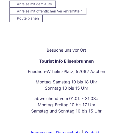
in
Anreise mit dem Auto
und
Anreise mit öffentlichen Verkehrsmitteln
rund
Route planen
um
Aach
en
Unse
re
Besuche uns vor Ort
Liebl
ings
Tourist Info Elisenbrunnen
vera
nstal
Friedrich-Wilhelm-Platz, 52062 Aachen
tung
Montag-Samstag 10 bis 18 Uhr
en
Sonntag 10 bis 15 Uhr
Aach
en
abweichend vom 01.01. - 31.03.:
kulin
Montag-Freitag 10 bis 17 Uhr
arisc
Samstag und Sonntag 10 bis 15 Uhr
h
Karn
eval
Impressum
Datenschutz
Kontakt
in