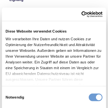
6
und
für Gruppen
Reit-
WM
in
für Schulklassen
Aach
Diese Webseite verwendet Cookies
en
für Individualgäste
Mit
Wir verarbeiten Ihre Daten und nutzen Cookies zur
dem
Optimierung der Nutzerfreundlichkeit und Attraktivität
Zahlungsmöglichkeiten
Fahr
unserer Webseite. Außerdem geben wir Informationen zu
rad
Eintritt frei
Ihrer Verwendung unserer Website an unsere Partner für
auf
Analysen weiter. Ein Zugriff auf diese Daten aus oder
Zeits
Anreise & Parken
chlei
eine Speicherung in Staaten mit einem im Vergleich zur
fen-
Das Denkmal befindet sich in Kornelimünster. Es fahren
EU abweichenden Datenschutzniveau ist nicht
Reis
regelmäßig Busse aus der Innenstadt nach Kornelimünster.
ausgeschlossen. Unsere Partner führen diese
e
Informationen möglicherweise mit weiteren Daten
Vega
Social Media
zusammen, die Sie ihnen bereitgestellt haben oder die
E
nuar
sie im Rahmen Ihrer Nutzung der Dienste gesammelt
Facebook
Notwendig
y
i
Instagram
haben. Sie können Ihre Einwilligung hierfür jederzeit mit
Aach
n
en