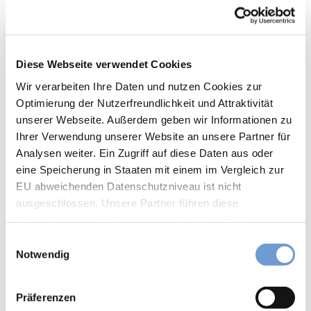
6
für Gruppen
und
Reit-
WM
für Schulklassen
in
Diese Webseite verwendet Cookies
Aach
Wir verarbeiten Ihre Daten und nutzen Cookies zur
für Individualgäste
en
Optimierung der Nutzerfreundlichkeit und Attraktivität
Mit
unserer Webseite. Außerdem geben wir Informationen zu
Zahlungsmöglichkeiten
dem
Fahr
Ihrer Verwendung unserer Website an unsere Partner für
Eintritt frei
rad
Analysen weiter. Ein Zugriff auf diese Daten aus oder
auf
eine Speicherung in Staaten mit einem im Vergleich zur
Anreise & Parken
Zeits
EU abweichenden Datenschutzniveau ist nicht
chlei
Das Denkmal steht nur wenige Minuten Fußweg von der
ausgeschlossen. Unsere Partner führen diese
fen-
Altstadtmitte entfernt.
Informationen möglicherweise mit weiteren Daten
Reis
zusammen, die Sie ihnen bereitgestellt haben oder die
e
E
Social Media
Vega
sie im Rahmen Ihrer Nutzung der Dienste gesammelt
Notwendig
i
Facebook
nuar
haben. Sie können Ihre Einwilligung hierfür jederzeit mit
n
Instagram
y
Wirkung für die Zukunft ändern. Weiteres erfahren Sie in
w
Aach
Präferenzen
unserer
Datenschutzinformation
.
i
en
Autor:in