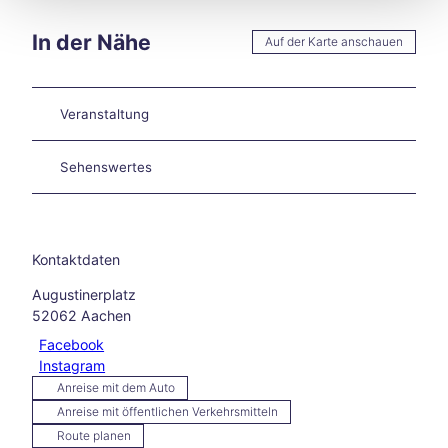
en
Burt
In der Nähe
Auf der Karte anschauen
sche
id
Star
Veranstaltung
ke
Hitze
in
Sehenswertes
Aach
en –
und
jetzt
Kontaktdaten
?
Aach
Augustinerplatz
en
52062
Aachen
auf
Facebook
zwei
Instagram
Räde
Anreise mit dem Auto
rn
Anreise mit öffentlichen Verkehrsmitteln
Wan
dern
Route planen