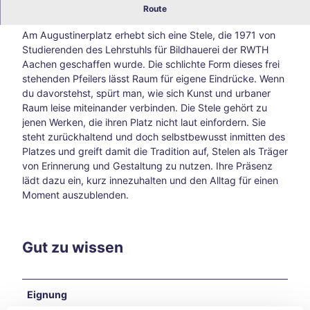
Stele am Augustinerplatz Aachen: zurückhaltende
Route
Blog
Kunst im Stadtraum
Alle
Am Augustinerplatz erhebt sich eine Stele, die 1971 von
The
Studierenden des Lehrstuhls für Bildhauerei der RWTH
men
Aachen geschaffen wurde. Die schlichte Form dieses frei
Süds
stehenden Pfeilers lässt Raum für eigene Eindrücke. Wenn
traß
du davorstehst, spürt man, wie sich Kunst und urbaner
e –
Raum leise miteinander verbinden. Die Stele gehört zu
Aach
jenen Werken, die ihren Platz nicht laut einfordern. Sie
ens
steht zurückhaltend und doch selbstbewusst inmitten des
kreat
Platzes und greift damit die Tradition auf, Stelen als Träger
ive
von Erinnerung und Gestaltung zu nutzen. Ihre Präsenz
Ecke
lädt dazu ein, kurz innezuhalten und den Alltag für einen
abse
Moment auszublenden.
its
der
Hau
ptwe
Gut zu wissen
ge
Tsch
io
Eignung
202