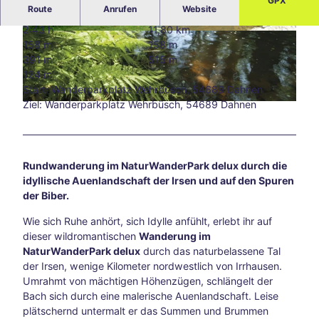
GPX
Route
Anrufen
Website
Blog
Alle
2:43 h
11,80 km
The
© Tourist-Information Islek, Ingrid Wirtzfeld |
© Tourist-Information Islek, Ingrid Wirtzfeld
158 m
158 m
CC-BY-SA
men
391 m
515 m
Süds
124 m
traß
Start: Wanderparkplatz Wehrbüsch, 54689 Dahnen
e –
Ziel: Wanderparkplatz Wehrbüsch, 54689 Dahnen
© Naturpark Südeifel, J. Mathias
Aach
ens
kreat
ive
Rundwanderung im NaturWanderPark delux durch die
Ecke
idyllische Auenlandschaft der Irsen und auf den Spuren
abse
der Biber.
its
der
Wie sich Ruhe anhört, sich Idylle anfühlt, erlebt ihr auf
Hau
dieser wildromantischen
Wanderung im
ptwe
NaturWanderPark delux
durch das naturbelassene Tal
ge
der Irsen, wenige Kilometer nordwestlich von Irrhausen.
Tsch
Umrahmt von mächtigen Höhenzügen, schlängelt der
io
Bach sich durch eine malerische Auenlandschaft. Leise
202
plätschernd untermalt er das Summen und Brummen