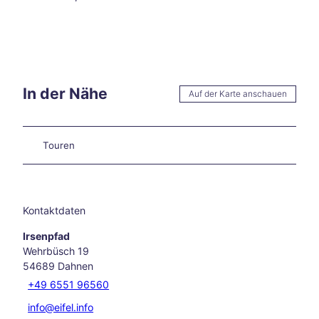
in
und
rund
um
Aach
en
In der Nähe
Auf der Karte anschauen
Unse
re
Liebl
ings
Touren
vera
nstal
tung
en
Kontaktdaten
Aach
en
Irsenpfad
kulin
Wehrbüsch 19
arisc
54689
Dahnen
h
+49 6551 96560
Karn
eval
info@eifel.info
in