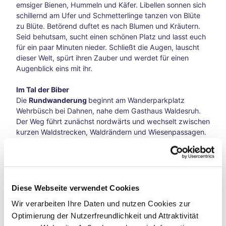
6
emsiger Bienen, Hummeln und Käfer. Libellen sonnen sich
und
schillernd am Ufer und Schmetterlinge tanzen von Blüte
Reit-
zu Blüte. Betörend duftet es nach Blumen und Kräutern.
WM
Seid behutsam, sucht einen schönen Platz und lasst euch
in
für ein paar Minuten nieder. Schließt die Augen, lauscht
Aach
dieser Welt, spürt ihren Zauber und werdet für einen
en
Augenblick eins mit ihr.
Mit
dem
Im Tal der Biber
Fahr
Die
Rundwanderung
beginnt am Wanderparkplatz
rad
Wehrbüsch bei Dahnen, nahe dem Gasthaus Waldesruh.
auf
Der Weg führt zunächst nordwärts und wechselt zwischen
Zeits
kurzen Waldstrecken, Waldrändern und Wiesenpassagen.
chlei
Am nördlichen Zipfel geht es talwärts, und kurz vor einer
fen-
Mühle wechselt der Pfad auf die andere Bachseite. Der
Reis
Pfad bleibt nahe an der Irsen und führt durch eine
e
idyllische Auenlandschaft. An einigen Stellen sind kleine
Vega
Staudämme zu entdecken, die von Bibern errichtet
Diese Webseite verwendet Cookies
nuar
wurden, die hier wieder heimisch sind. Mit etwas Glück
Wir verarbeiten Ihre Daten und nutzen Cookies zur
y
lassen sich diese fleißigen Landschaftsgestalter in der
Aach
Optimierung der Nutzerfreundlichkeit und Attraktivität
Nähe ihrer Burgen beobachten. Am Südzipfel der Route
en