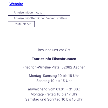
Website
Aach
en
Anreise mit dem Auto
Unse
Anreise mit öffentlichen Verkehrsmitteln
re
Route planen
Neuj
ahrs
vors
ätze
Raus
Besuche uns vor Ort
ch
des
Tourist Info Elisenbrunnen
Weih
nach
Friedrich-Wilhelm-Platz, 52062 Aachen
tsma
Montag-Samstag 10 bis 18 Uhr
rktes
Sonntag 10 bis 15 Uhr
Herb
sttag
abweichend vom 01.01. - 31.03.:
e
Montag-Freitag 10 bis 17 Uhr
Das
Samstag und Sonntag 10 bis 15 Uhr
Fran
kenb