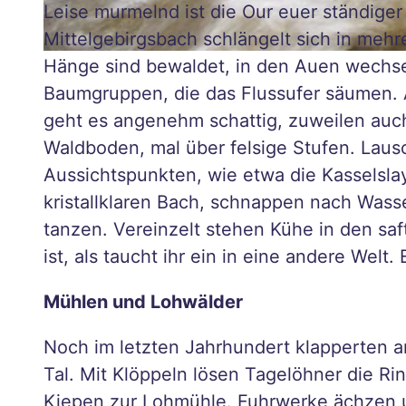
Reit-
Leise murmelnd ist die Our euer ständige
WM
Mittelgebirgsbach schlängelt sich in mehr
in
© Naturpark Südeifel, R. Clement
Hänge sind bewaldet, in den Auen wechse
Aach
Baumgruppen, die das Flussufer säumen
en
geht es angenehm schattig, zuweilen auch
Mit
Waldboden, mal über felsige Stufen. Lau
dem
Aussichtspunkten, wie etwa die Kasselsla
Fahrr
kristallklaren Bach, schnappen nach Wass
ad
tanzen. Vereinzelt stehen Kühe in den saft
auf
ist, als taucht ihr ein in eine andere Welt
Zeits
Mühlen und Lohwälder
chlei
fen-
Noch im letzten Jahrhundert klapperten a
Reise
Tal. Mit Klöppeln lösen Tagelöhner die R
Vega
Kiepen zur Lohmühle. Fuhrwerke ächzen un