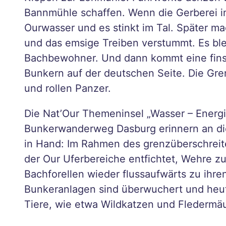
nuar
Bannmühle schaffen. Wenn die Gerberei in 
y
Ourwasser und es stinkt im Tal. Später m
Aach
und das emsige Treiben verstummt. Es ble
en
Bachbewohner. Und dann kommt eine finste
ganz
Bunkern auf der deutschen Seite. Die Gre
in
und rollen Panzer.
Ruhe
– in
Die Nat’Our Themeninsel „Wasser – Energie
der
Bunkerwanderweg Dasburg erinnern an di
Inne
in Hand: Im Rahmen des grenzüberschreit
nsta
der Our Uferbereiche entfichtet, Wehre zu
dt
Bachforellen wieder flussaufwärts zu ih
die
Bunkeranlagen sind überwuchert und heu
Seel
Tiere, wie etwa Wildkatzen und Fledermä
e