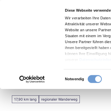
Z
Menü
Diese Webseite verwende
u
Zur
Merkzettel
Suche
m
Wir verarbeiten Ihre Date
Karte
Attraktivität unserer Web
I
Website an unsere Partner 
n
Staaten mit einem im Verg
h
Unsere Partner führen die
a
ihnen bereitgestellt habe
können Ihre Einwilligung hi
l
unserer
Datenschutzinfo
Aachen
t
Sehens
E
Notwendig
Nat'Our Route 2 - Mittleres
Essen
i
&
n
Trinke
w
17,90 km lang
regionaler Wanderweg
i
l
Verans