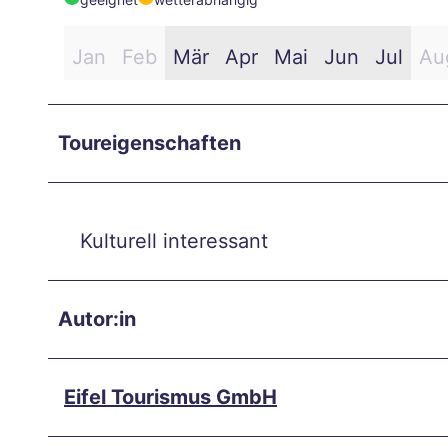
e
Hitze
Jan
Feb
Mär
Apr
Mai
Jun
Jul
Au
in
Aach
en –
Toureigenschaften
und
jetzt
?
Kulturell interessant
Aach
en
auf
Autor:in
zwei
Räde
Eifel Tourismus GmbH
rn
Wan