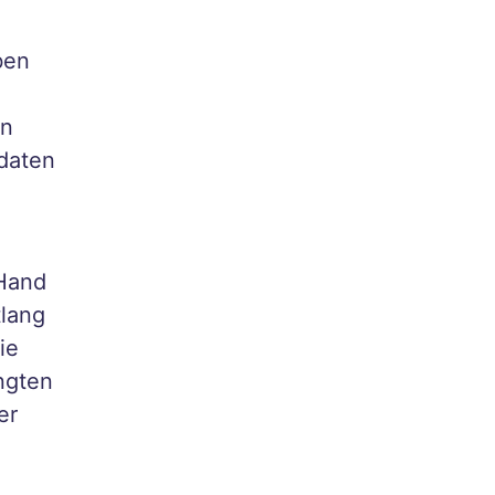
ben
en
ldaten
 Hand
tlang
ie
ngten
er