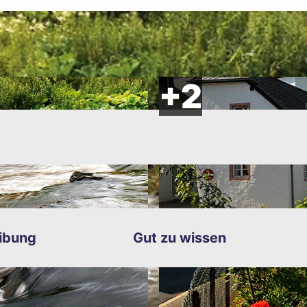
rn
ren
chten
ibung
Gut zu wissen