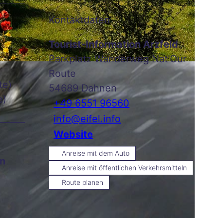
Kontaktdaten
Tourist-Information Arzfeld
Parkplatz Wanderweg Nat'Our
Route
te)
54689
Dahnen
e)
+49 6551 96560
info@eifel.info
Website
Anreise mit dem Auto
en
Anreise mit öffentlichen Verkehrsmitteln
Route planen