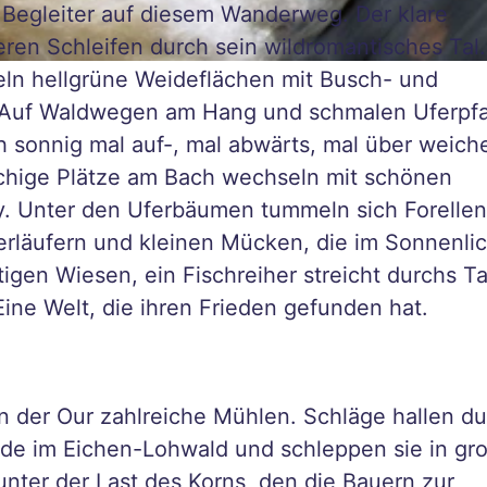
r Begleiter auf diesem Wanderweg. Der klare
eren Schleifen durch sein wildromantisches Tal.
ln hellgrüne Weideflächen mit Busch- und
. Auf Waldwegen am Hang und schmalen Uferpf
 sonnig mal auf-, mal abwärts, mal über weich
schige Plätze am Bach wechseln mit schönen
y. Unter den Uferbäumen tummeln sich Forellen
erläufern und kleinen Mücken, die im Sonnenlic
igen Wiesen, ein Fischreiher streicht durchs Ta
. Eine Welt, die ihren Frieden gefunden hat.
n der Our zahlreiche Mühlen. Schläge hallen d
inde im Eichen-Lohwald und schleppen sie in gr
ter der Last des Korns, den die Bauern zur