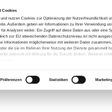
t Cookies
n und nutzen Cookies zur Optimierung der Nutzerfreundlichkeit u
seite. Außerdem geben wir Informationen zu Ihrer Verwendung un
für Analysen weiter. Ein Zugriff auf diese Daten aus oder eine 
leich zur EU abweichenden Datenschutzniveau ist nicht ausges
se Informationen möglicherweise mit weiteren Daten zusammen,
n oder die sie im Rahmen Ihrer Nutzung der Dienste gesammelt h
erfür jederzeit mit Wirkung für die Zukunft ändern. Weiteres erfa
rmation
.
wertes
Präferenzen
Statistiken
Marketin
 Ourtal
n
taltungen