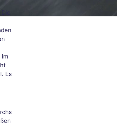
 Die
aden
en
 im
ht
l. Es
urchs
oßen