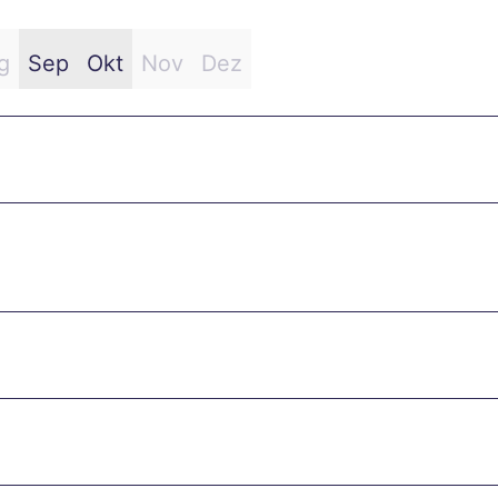
g
Sep
Okt
Nov
Dez