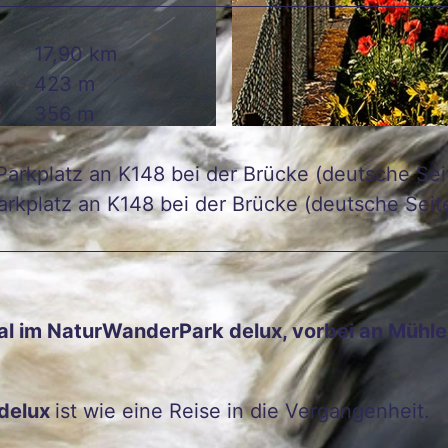
17,90 km
423 m
356 m
© Naturpark Südeifel, R. Clement
Parkplatz an K148 bei der Brücke (deutsche Sei
arkplatz an K148 bei der Brücke (deutsche Seit
al im NaturWanderPark delux, vorbei an Mühl
delux
ist wie eine Reise in die Vergangenheit.