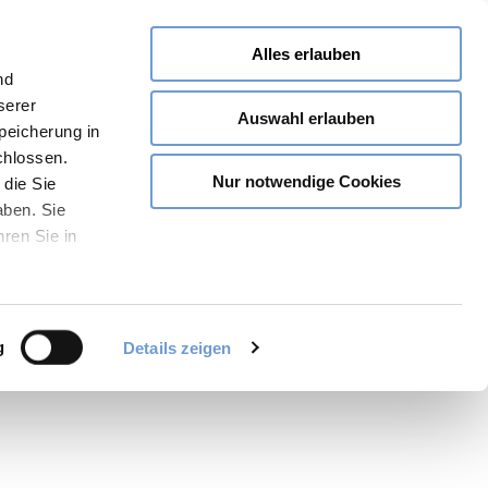
Alles erlauben
nd
serer
Auswahl erlauben
Speicherung in
chlossen.
Nur notwendige Cookies
 die Sie
aben. Sie
hren Sie in
Teilen
GPX
PDF
Merken
g
Details zeigen