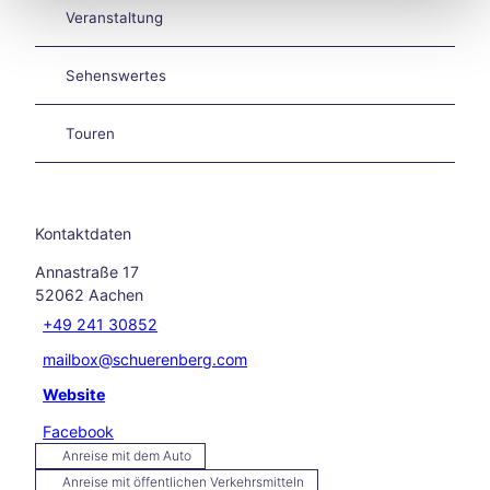
en
Veranstaltung
Burt
sche
Sehenswertes
id
Star
ke
Touren
Hitze
in
Aach
en –
Kontaktdaten
und
jetzt
Annastraße 17
?
52062
Aachen
Aach
+49 241 30852
en
mailbox@schuerenberg.com
auf
zwei
Website
Räde
rn
Facebook
Wan
Anreise mit dem Auto
dern
Anreise mit öffentlichen Verkehrsmitteln