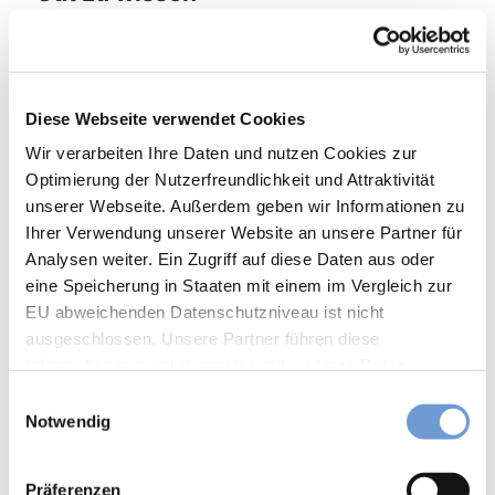
6
und
Reit-
Öffnungszeiten
WM
in
Diese Webseite verwendet Cookies
Aach
Eignung
en
Wir verarbeiten Ihre Daten und nutzen Cookies zur
Mit
Optimierung der Nutzerfreundlichkeit und Attraktivität
für Individualgäste
dem
unserer Webseite. Außerdem geben wir Informationen zu
Fahr
Ihrer Verwendung unserer Website an unsere Partner für
Zahlungsmöglichkeiten
rad
Analysen weiter. Ein Zugriff auf diese Daten aus oder
auf
Eintritt frei
eine Speicherung in Staaten mit einem im Vergleich zur
Zeits
chlei
EU abweichenden Datenschutzniveau ist nicht
Hygiene- und Infektionsschutzmaßnahmen
fen-
ausgeschlossen. Unsere Partner führen diese
Reis
Informationen möglicherweise mit weiteren Daten
Abstandsregelung
e
zusammen, die Sie ihnen bereitgestellt haben oder die
E
Vega
sie im Rahmen Ihrer Nutzung der Dienste gesammelt
Notwendig
nuar
i
Mund-Nasen-Bedeckung Pflicht
haben. Sie können Ihre Einwilligung hierfür jederzeit mit
y
n
Wirkung für die Zukunft ändern. Weiteres erfahren Sie in
Aach
Anreise & Parken
w
Präferenzen
en