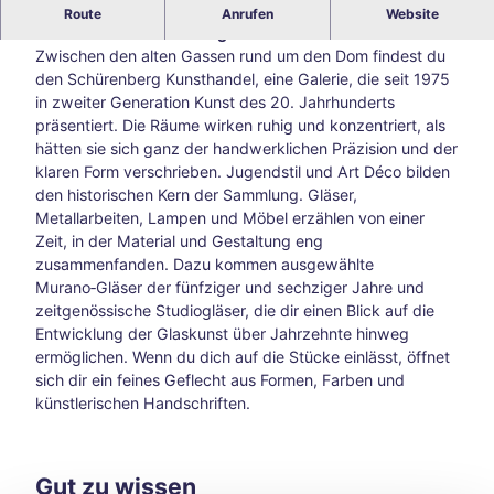
Schürenberg Kunsthandel Aachen – Kunst des 20.
Route
Anrufen
Website
Blog
Jahrhunderts in lebendiger Vielfalt
Alle
Zwischen den alten Gassen rund um den Dom findest du
The
den Schürenberg Kunsthandel, eine Galerie, die seit 1975
men
in zweiter Generation Kunst des 20. Jahrhunderts
Süds
präsentiert. Die Räume wirken ruhig und konzentriert, als
traß
hätten sie sich ganz der handwerklichen Präzision und der
e –
klaren Form verschrieben. Jugendstil und Art Déco bilden
Aach
den historischen Kern der Sammlung. Gläser,
ens
Metallarbeiten, Lampen und Möbel erzählen von einer
kreat
Zeit, in der Material und Gestaltung eng
ive
zusammenfanden. Dazu kommen ausgewählte
Ecke
Murano‑Gläser der fünfziger und sechziger Jahre und
abse
zeitgenössische Studiogläser, die dir einen Blick auf die
its
Entwicklung der Glaskunst über Jahrzehnte hinweg
der
ermöglichen. Wenn du dich auf die Stücke einlässt, öffnet
Hau
sich dir ein feines Geflecht aus Formen, Farben und
ptwe
künstlerischen Handschriften.
ge
Tsch
io
202
Gut zu wissen