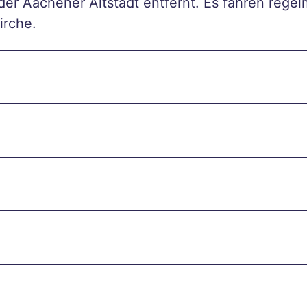
der Aachener Altstadt entfernt. Es fahren rege
irche.