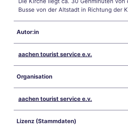
Die Kirche liegt ca. 30 Gehminuten von 
bau
Busse von der Altstadt in Richtung der K
meln
lasse
n
Autor:in
Herb
stwo
chen
aachen tourist service e.v.
ende
in
Organisation
Aach
en
Burts
aachen tourist service e.v.
chei
d
Lizenz (Stammdaten)
Stark