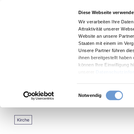
Z
Menü
Diese Webseite verwende
u
Zur
Merkzettel
Suche
m
Wir verarbeiten Ihre Date
Karte
Attraktivität unserer Web
I
Website an unsere Partner 
n
Staaten mit einem im Verg
h
Unsere Partner führen die
a
ihnen bereitgestellt habe
können Ihre Einwilligung hi
l
unserer
Datenschutzinfo
Aachen
t
Sehens
E
Notwendig
St. Josef Grabeskirche
Essen
i
&
n
Trinke
w
Kirche
i
l
Verans