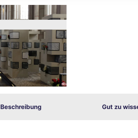
rn
ren
chten
Beschreibung
Gut zu wiss