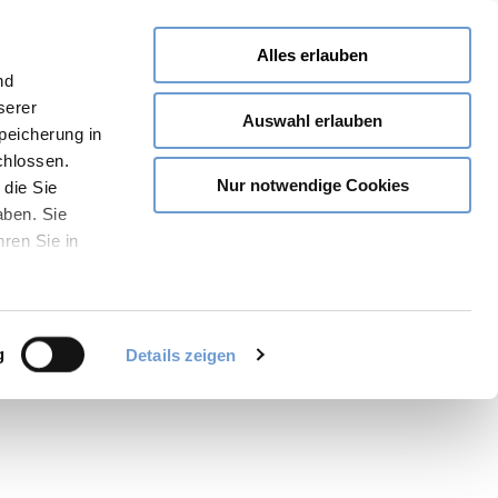
Alles erlauben
nd
serer
Auswahl erlauben
Speicherung in
chlossen.
Nur notwendige Cookies
 die Sie
aben. Sie
hren Sie in
Teilen
PDF
Merken
g
Details zeigen