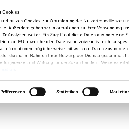
t Cookies
n und nutzen Cookies zur Optimierung der Nutzerfreundlichkeit u
seite. Außerdem geben wir Informationen zu Ihrer Verwendung un
für Analysen weiter. Ein Zugriff auf diese Daten aus oder eine 
leich zur EU abweichenden Datenschutzniveau ist nicht ausges
se Informationen möglicherweise mit weiteren Daten zusammen,
n oder die sie im Rahmen Ihrer Nutzung der Dienste gesammelt h
erfür jederzeit mit Wirkung für die Zukunft ändern. Weiteres erfa
rmation
.
wertes
Präferenzen
Statistiken
Marketin
n
taltungen