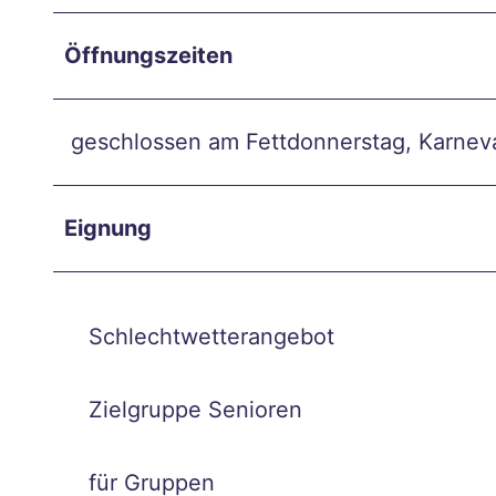
Reit-
WM
Öffnungszeiten
in
Aach
en
geschlossen am Fettdonnerstag, Karne
Mit
dem
Eignung
Fahrr
ad
auf
Zeits
Schlechtwetterangebot
chlei
fen-
Zielgruppe Senioren
Reise
Vega
für Gruppen