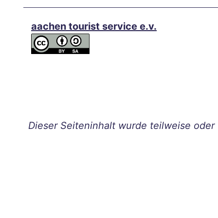
e
Hitze
aachen tourist service e.v.
in
Aach
en –
und
jetzt
?
Aach
Dieser Seiteninhalt wurde teilweise oder v
en
auf
zwei
Räde
rn
Wan