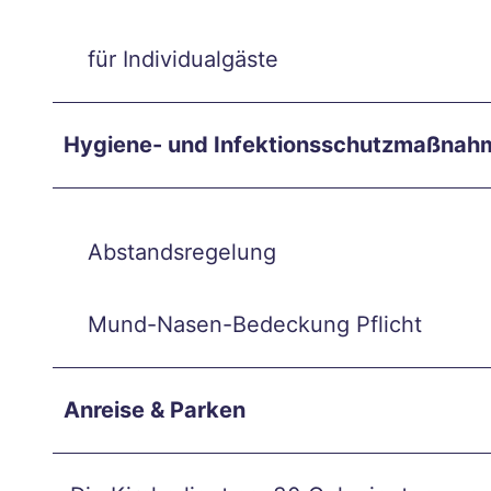
nuar
y
für Individualgäste
Aach
en
ganz
Hygiene- und Infektionsschutzmaßnah
in
Ruhe
– in
Abstandsregelung
der
Inne
Mund-Nasen-Bedeckung Pflicht
nsta
dt
die
Anreise & Parken
Seel
e