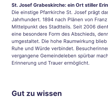
Aach
St. Josef Grabeskirche: ein Ort stiller Er
ens
Die einstige Pfarrkirche St. Josef prägt d
kreat
Jahrhundert. 1894 nach Plänen von Franz L
ive
Mittelpunkt des Stadtteils. Seit 2006 die
Ecke
eine besondere Form des Abschieds, den
absei
umgestaltet. Die hohe Raumwirkung blieb 
ts
Ruhe und Würde verbindet. Besucherinnen
der
vergangene Gemeindeleben spürbar mach
Haup
Erinnerung und Trauer ermöglicht.
tweg
e
Tschi
o
Gut zu wissen
2026
und