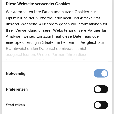
Diese Webseite verwendet Cookies
ganz
Wegmarkierung Eifelsteig
in
Wir verarbeiten Ihre Daten und nutzen Cookies zur
Ruhe
Optimierung der Nutzerfreundlichkeit und Attraktivität
– in
unserer Webseite. Außerdem geben wir Informationen zu
der
Ihrer Verwendung unserer Website an unsere Partner für
Inne
Analysen weiter. Ein Zugriff auf diese Daten aus oder
Gut zu wissen
nsta
eine Speicherung in Staaten mit einem im Vergleich zur
dt
die
EU abweichenden Datenschutzniveau ist nicht
Seel
ausgeschlossen. Unsere Partner führen diese
Beste Jahreszeit
e
Informationen möglicherweise mit weiteren Daten
geeignet
wetterabhängig
bau
zusammen, die Sie ihnen bereitgestellt haben oder die
E
meln
sie im Rahmen Ihrer Nutzung der Dienste gesammelt
Notwendig
i
lass
Jan
Feb
Mär
Apr
Mai
Jun
Jul
haben. Sie können Ihre Einwilligung hierfür jederzeit mit
en
n
Wirkung für die Zukunft ändern. Weiteres erfahren Sie in
Herb
w
Aug
Sep
Okt
Nov
Dez
Präferenzen
stwo
unserer
Datenschutzinformation
.
i
chen
l
ende
Anreise & Parken
l
Statistiken
in
Parken
i
Aach