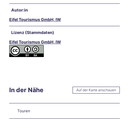
in
und
Autor:in
rund
Eifel Tourismus GmbH, IW
um
Aach
en
Lizenz (Stammdaten)
Unse
Eifel Tourismus GmbH, IW
re
Liebl
ings
vera
nstal
tung
en
Aach
In der Nähe
Auf der Karte anschauen
en
kulin
arisc
h
Touren
Karn
eval
in