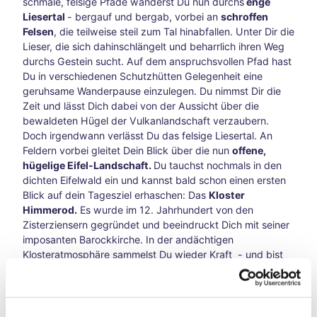
schmale, felsige Pfade wanderst Du nun durchs
enge
6
Liesertal
- bergauf und bergab, vorbei an
schroffen
und
Felsen
, die teilweise steil zum Tal hinabfallen. Unter Dir die
Reit-
Lieser, die sich dahinschlängelt und beharrlich ihren Weg
WM
durchs Gestein sucht. Auf dem anspruchsvollen Pfad hast
in
Du in verschiedenen Schutzhütten Gelegenheit eine
Aach
geruhsame Wanderpause einzulegen. Du nimmst Dir die
en
Zeit und lässt Dich dabei von der Aussicht über die
Mit
bewaldeten Hügel der Vulkanlandschaft verzaubern.
dem
Doch irgendwann verlässt Du das felsige Liesertal. An
Fahr
Feldern vorbei gleitet Dein Blick über die nun
offene,
rad
hügelige Eifel-Landschaft.
Du tauchst nochmals in den
auf
dichten Eifelwald ein und kannst bald schon einen ersten
Zeits
Blick auf dein Tagesziel erhaschen: Das
Kloster
chlei
Himmerod.
Es wurde im 12. Jahrhundert von den
fen-
Zisterziensern gegründet und beeindruckt Dich mit seiner
Reis
imposanten Barockkirche. In der andächtigen
e
Klosteratmosphäre sammelst Du wieder Kraft - und bist
Vega
gestärkt für weitere Eifelsteig-Etappen.
nuar
y
Aach
en