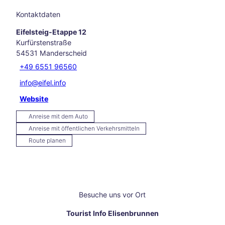
Aach
Kontaktdaten
en
Unse
Eifelsteig-Etappe 12
re
Kurfürstenstraße
Neuj
54531
Manderscheid
ahrs
+49 6551 96560
vors
info@eifel.info
ätze
Raus
Website
ch
des
Anreise mit dem Auto
Weih
Anreise mit öffentlichen Verkehrsmitteln
nach
Route planen
tsma
rktes
Herb
sttag
e
Besuche uns vor Ort
Das
Fran
Tourist Info Elisenbrunnen
kenb