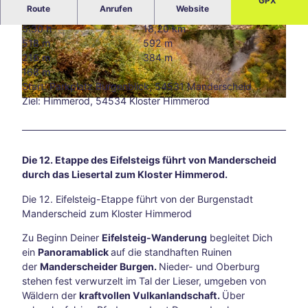
GPX
Route
Anrufen
Website
Blog
Alle
5:30 h
18,20 km
The
© Eifel Tourismus GmbH, D. Ketz
© © Dominik Ketz, Eifel Tourismus GmbH, D. K
518 m
592 m
etz
men
216 m
384 m
Süds
168 m
traß
Start: Parkplatz Burgenblick, 54531 Manderscheid
e –
Ziel: Himmerod, 54534 Kloster Himmerod
© © Dominik Ketz, Eifel Tourismus GmbH, D. Ketz
Aach
ens
kreat
ive
Die 12. Etappe des Eifelsteigs führt von Manderscheid
Ecke
durch das Liesertal zum Kloster Himmerod.
abse
its
Die 12. Eifelsteig-Etappe führt von der Burgenstadt
der
Manderscheid zum Kloster Himmerod
Hau
Zu Beginn Deiner
Eifelsteig-Wanderung
begleitet Dich
ptwe
ein
Panoramablick
auf die standhaften Ruinen
ge
der
Manderscheider Burgen.
Nieder- und Oberburg
Tsch
stehen fest verwurzelt im Tal der Lieser, umgeben von
io
Wäldern der
kraftvollen Vulkanlandschaft.
Über
202