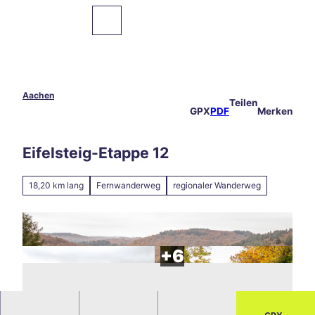
Z
u
Zur
Merkzettel
Suche
Karte
m
I
n
h
a
Aachen
Teilen
Sehenswertes
l
GPX
PDF
Merken
t
Essen
Eifelsteig-Etappe 12
&
Trinken
18,20 km lang
Fernwanderweg
regionaler Wanderweg
Veranstaltungen
Wandern
&
Radfahren
Übernachten