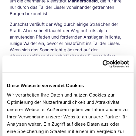
um die charmante Kleinstadt
Manderscheid
, die für ihre
w
6
nur durch das Tal der Lieser voneinander getrennten
e
und
Burgen bekannt ist.
g
Reit-
M
WM
Zunächst verläuft der Weg durch einige Sträßchen der
a
in
Stadt. Aber schnell taucht der Weg auf teils alpin
n
Aach
anmutenden Pfaden und fordernden Anstiegen in lichte,
d
en
ruhige Wälder ein, bevor er hinabführt ins Tal der Lieser.
e
Mit
Wenn sich das Sonnenlicht glänzend auf der
r
dem
Wasseroberfläche des dahinfließenden Flusses bricht,
s
Fahr
entsteht eine beinahe magische Atmosphäre. Dann geht
c
rad
es schon wieder hinauf zum Aussichtspunkt "Belvedere",
h
auf
von wo aus sich ein schöner Blick auf die imposanten
e
Zeits
"Manderscheider Burgen" und die jenseits des Liesertals
i
chlei
Diese Webseite verwendet Cookies
gelegene Kleinstadt ergibt. Der Rundweg führt dann bis
d
fen-
zum Fuße der damals wie heute so eindrucksvollen Ruinen
Wir verarbeiten Ihre Daten und nutzen Cookies zur
e
Reis
der Niederburg. Aus nächster Nähe erscheinen die alten
Optimierung der Nutzerfreundlichkeit und Attraktivität
r
e
Mauern gewaltig und beeindruckend. Zuletzt folgt der
unserer Webseite. Außerdem geben wir Informationen zu
B
Vega
Aufstieg bis zum "Kaisertempelchen", wo sich erneut ein
u
Ihrer Verwendung unserer Website an unsere Partner für
nuar
unvergleichliches Panorama auf die mittelalterlichen
r
y
Analysen weiter. Ein Zugriff auf diese Daten aus oder
Ruinen eröffnet.
g
Aach
eine Speicherung in Staaten mit einem im Vergleich zur
e
en