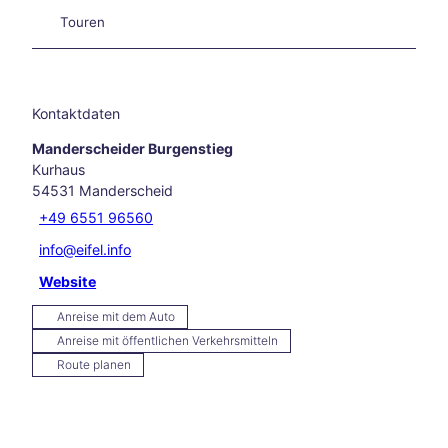
in
Touren
und
rund
um
Aach
en
Kontaktdaten
Unse
Manderscheider Burgenstieg
re
Kurhaus
Liebl
54531
Manderscheid
ings
vera
+49 6551 96560
nstal
info@eifel.info
tung
en
Website
Aach
Anreise mit dem Auto
en
Anreise mit öffentlichen Verkehrsmitteln
kulin
arisc
Route planen
h
Karn
eval
in