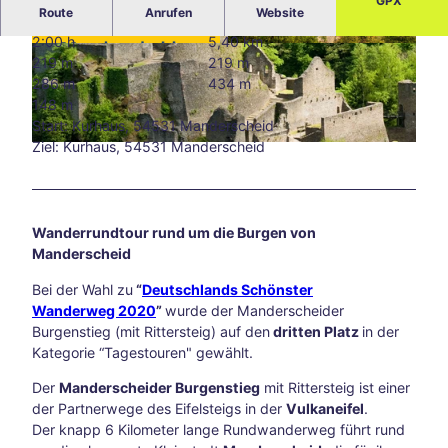
GPX
Route
Anrufen
Website
Blog
Alle
2:00 h
5,40 km
W
The
© Rheinland-Pfalz Tourismus GmbH, D. Ketz fü
219 m
219 m
r Merian
e
men
286 m
434 m
g
Süds
148 m
m
traß
Start: Kurhaus, 54531 Manderscheid
a
e –
Ziel: Kurhaus, 54531 Manderscheid
© Rheinland-Pfalz Tourismus GmbH - D. Ketz
r
Aach
k
ens
i
kreat
e
ive
Wanderrundtour rund um die Burgen von
r
Ecke
Manderscheid
u
abse
n
its
Bei der Wahl zu
“
Deutschlands Schönster
g
der
Wanderweg 2020
”
wurde der Manderscheider
W
Hau
Burgenstieg (mit Rittersteig) auf den
dritten Platz
in der
a
ptwe
Kategorie “Tagestouren" gewählt.
n
ge
Der
Manderscheider Burgenstieg
mit Rittersteig ist einer
d
Tsch
der Partnerwege des Eifelsteigs in der
Vulkaneifel
.
e
io
Der knapp 6 Kilometer lange Rundwanderweg führt rund
r
202